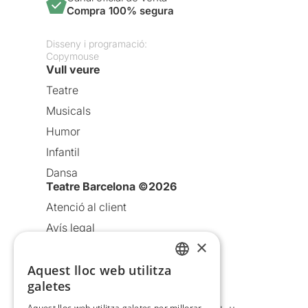
Compra 100% segura
Disseny i programació:
Copymouse
Vull veure
Teatre
Musicals
Humor
Infantil
Dansa
Teatre Barcelona ©2026
Atenció al client
Avís legal
×
Política de privacitat
Política de cookies
Aquest lloc web utilitza
CATALAN
galetes
Condicions d’ús
SPANISH
Aquest lloc web utilitza galetes per millorar