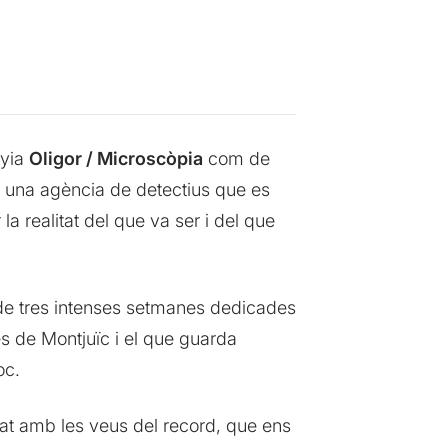
yia
Oligor / Microscòpia
com de
, una agència de detectius que es
la realitat del que va ser i del que
 de tres intenses setmanes dedicades
es de Montjuïc i el que guarda
oc.
gat amb les veus del record, que ens