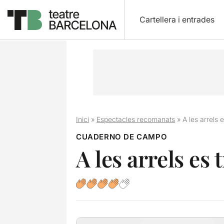
Cartellera i entrades
Inici
»
Espectacles recomanats
»
A les arrels 
CUADERNO DE CAMPO
A les arrels es