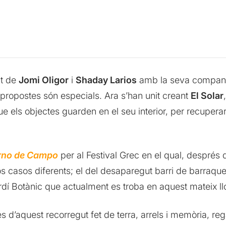
nt de
Jomi Oligor
i
Shaday Larios
amb la seva compan
propostes són especials. Ara s’han unit creant
El Solar
e els objectes guarden en el seu interior, per recuperar 
rno de Campo
per al Festival Grec en el qual, després
os casos diferents; el del desaparegut barri de barraqu
ardí Botànic que actualment es troba en aquest mateix ll
 d’aquest recorregut fet de terra, arrels i memòria, re