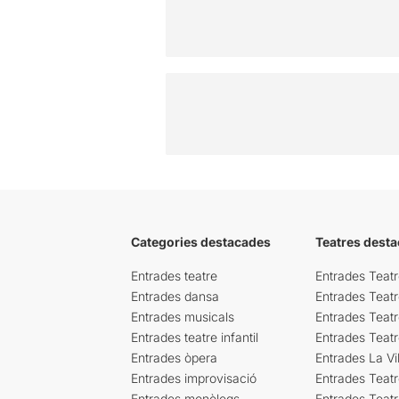
Categories destacades
Teatres desta
Entrades teatre
Entrades Teatr
Entrades dansa
Entrades Teat
Entrades musicals
Entrades Teatr
Entrades teatre infantil
Entrades Teat
Entrades òpera
Entrades La Vil
Entrades improvisació
Entrades Teat
Entrades monòlegs
Entrades Teatr