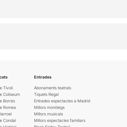
cats
Entrades
e Tívoli
Abonaments teatrals
re Coliseum
Tiquets Regal
e Borràs
Entrades espectacles a Madrid
re Romea
Millors monòlegs
larroel
Millors musicals
re Condal
Millors espectacles familiars
e Victòria
Black Friday Teatral