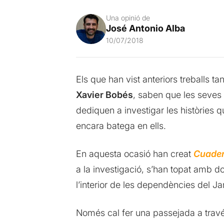
Una opinió de
José Antonio Alba
10/07/2018
Els que han vist anteriors treballs ta
Xavier Bobés
, saben que les seves 
dediquen a investigar les històries qu
encara batega en ells.
En aquesta ocasió han creat
Cuade
a la investigació, s’han topat amb d
l’interior de les dependències del J
Només cal fer una passejada a través