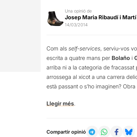
Una opinió de
Josep Maria Ribaudí i Martí
14/03/2014
Com als
self-services
, serviu-vos v
escrita a quatre mans per
Bolaño
i
G
arriba ni a la categoria de fracassat
arrossega al xicot a una carrera deli
està passant o s’ho imaginen? Obra c
Llegir més
.
Compartir opinió