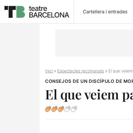
Cartellera i entrades
Inici
»
Espectacles recomanats
»
El que veiem
CONSEJOS DE UN DISCÍPULO DE MO
El que veiem p