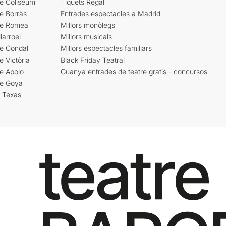
re Coliseum
Tiquets Regal
e Borràs
Entrades espectacles a Madrid
re Romea
Millors monòlegs
larroel
Millors musicals
re Condal
Millors espectacles familiars
e Victòria
Black Friday Teatral
e Apolo
Guanya entrades de teatre gratis - concursos
re Goya
i Texas