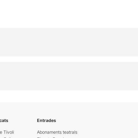
cats
Entrades
e Tívoli
Abonaments teatrals