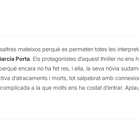
osaltres mateixos perquè es permeten totes les interpre
arcía Porta
. Els protagonistes d’aquest thriller no ens 
 perquè encara no ha fet res, i ella, la seva nòvia suda
ctiva d’atracaments i morts, tot salpebrat amb connexion
omplicada a la que molts ens ha costat d’entrar. Aplau