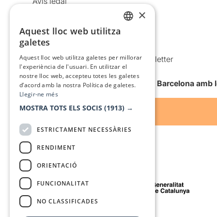
Avís legal
×
Política de privacitat
Política de cookies
Aquest lloc web utilitza
CATALAN
galetes
Condicions d’ús
SPANISH
Aquest lloc web utilitza galetes per millorar
Comunicacions comercials i Newsletter
l'experiència de l'usuari. En utilitzar el
Anuncia’t
nostre lloc web, accepteu totes les galetes
Vull rebre la newsletter de Teatre Barcelona amb 
d’acord amb la nostra Política de galetes.
Llegir-ne més
MOSTRA TOTS ELS SOCIS
(1913) →
ESTRICTAMENT NECESSÀRIES
RENDIMENT
ORIENTACIÓ
Amb el suport de
FUNCIONALITAT
NO CLASSIFICADES
Mitjà de comunicació associat a