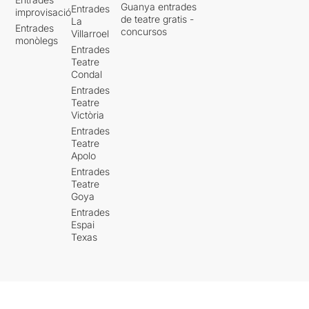
Guanya entrades
Entrades
improvisació
de teatre gratis -
La
Entrades
concursos
Villarroel
monòlegs
Entrades
Teatre
Condal
Entrades
Teatre
Victòria
Entrades
Teatre
Apolo
Entrades
Teatre
Goya
Entrades
Espai
Texas