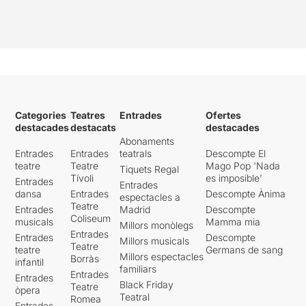
Categories
Teatres
Entrades
Ofertes
destacades
destacats
destacades
Abonaments
Entrades
Entrades
teatrals
Descompte El
teatre
Teatre
Mago Pop 'Nada
Tiquets Regal
Tívoli
es imposible'
Entrades
Entrades
dansa
Entrades
Descompte Ànima
espectacles a
Teatre
Entrades
Madrid
Descompte
Coliseum
musicals
Mamma mia
Millors monòlegs
Entrades
Entrades
Descompte
Millors musicals
Teatre
teatre
Germans de sang
Millors espectacles
Borràs
infantil
familiars
Entrades
Entrades
Black Friday
Teatre
òpera
Teatral
Romea
Entrades