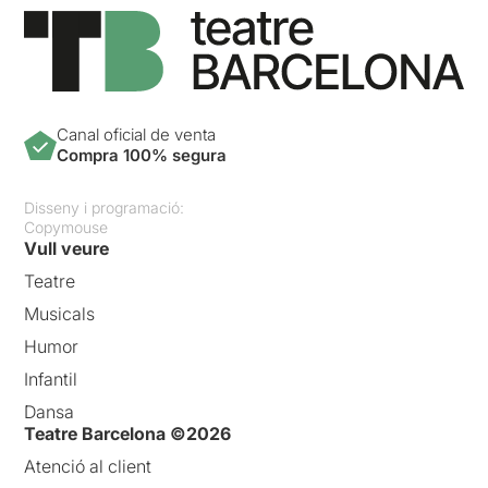
Canal oficial de venta
Compra 100% segura
Disseny i programació:
Copymouse
Vull veure
Teatre
Musicals
Humor
Infantil
Dansa
Teatre Barcelona ©2026
Atenció al client