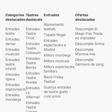
Categories
Teatres
Entrades
Ofertes
destacades
destacats
destacades
Abonaments
Entrades
Entrades
teatrals
Descompte El
teatre
Teatre
Mago Pop 'Nada
Tiquets Regal
Tívoli
es imposible'
Entrades
Entrades
dansa
Entrades
Descompte Ànima
espectacles a
Teatre
Entrades
Madrid
Descompte
Coliseum
musicals
Mamma mia
Millors monòlegs
Entrades
Entrades
Descompte
Millors musicals
Teatre
teatre
Germans de sang
Millors espectacles
Borràs
infantil
familiars
Entrades
Entrades
Black Friday
Teatre
òpera
Teatral
Romea
Entrades
Guanya entrades
Entrades
improvisació
de teatre gratis -
La
Entrades
concursos
Villarroel
monòlegs
Entrades
Teatre
Condal