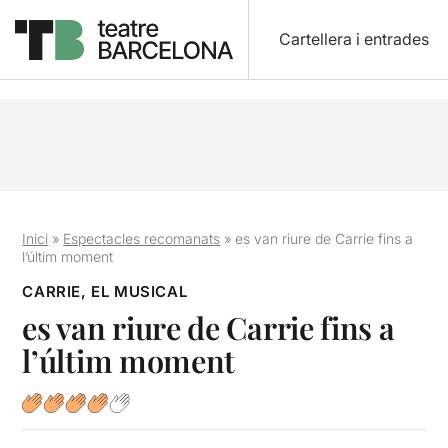
Cartellera i entrades
Inici
»
Espectacles recomanats
»
es van riure de Carrie fins a
l’últim moment
CARRIE, EL MUSICAL
es van riure de Carrie fins a
l’últim moment