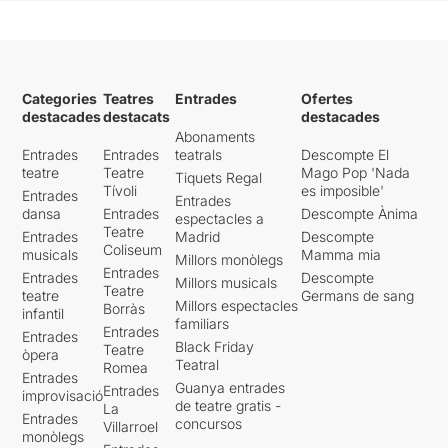
Categories
Teatres
Entrades
Ofertes
destacades
destacats
destacades
Abonaments
Entrades
Entrades
teatrals
Descompte El
teatre
Teatre
Mago Pop 'Nada
Tiquets Regal
Tívoli
es imposible'
Entrades
Entrades
dansa
Entrades
Descompte Ànima
espectacles a
Teatre
Entrades
Madrid
Descompte
Coliseum
musicals
Mamma mia
Millors monòlegs
Entrades
Entrades
Descompte
Millors musicals
Teatre
teatre
Germans de sang
Millors espectacles
Borràs
infantil
familiars
Entrades
Entrades
Black Friday
Teatre
òpera
Teatral
Romea
Entrades
Guanya entrades
Entrades
improvisació
de teatre gratis -
La
Entrades
concursos
Villarroel
monòlegs