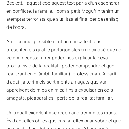
Beckett. I aquest cop aquest text parla d’un escenerari
en conflicte, la família. I com a petit Mcguffin tenim un
atemptat terrorista que s’utilitza al final per desenllaç
de l’obra.
Amb un inici possiblement una mica lent, ens
presenten els quatre protagonistes (i un cinquè que no
veiem) necessari per poder-nos explicar la seva
propia visió de la realitat i poder compendre el que
realitzant en el àmbit familiar (i professional). A partir
d’aquí, ja tenim els sentiments amagats que van
apareixent de mica en mica fins a expulsar en odis
amagats, picabaralles i ports de la realitat familiar.
Un treball excel·lent que recomano per moltes raons.
És d’aquelles obres que ens fa reflexionar sobre el que
hem vist, i fins i tot preguntar-nos què hauriem fet