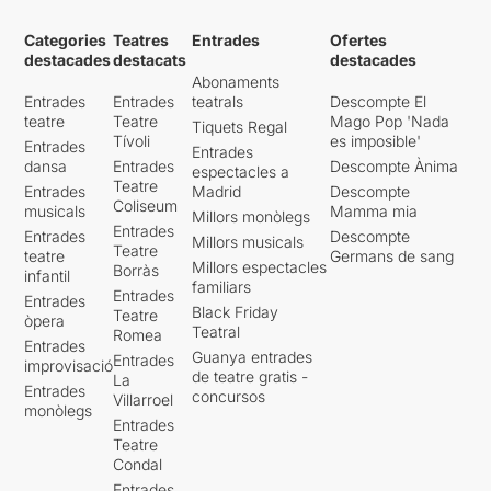
Categories
Teatres
Entrades
Ofertes
destacades
destacats
destacades
Abonaments
Entrades
Entrades
teatrals
Descompte El
teatre
Teatre
Mago Pop 'Nada
Tiquets Regal
Tívoli
es imposible'
Entrades
Entrades
dansa
Entrades
Descompte Ànima
espectacles a
Teatre
Entrades
Madrid
Descompte
Coliseum
musicals
Mamma mia
Millors monòlegs
Entrades
Entrades
Descompte
Millors musicals
Teatre
teatre
Germans de sang
Millors espectacles
Borràs
infantil
familiars
Entrades
Entrades
Black Friday
Teatre
òpera
Teatral
Romea
Entrades
Guanya entrades
Entrades
improvisació
de teatre gratis -
La
Entrades
concursos
Villarroel
monòlegs
Entrades
Teatre
Condal
Entrades