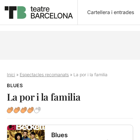
Cartellera i entrades
Inici
»
Espectacles recomanats
»
La por i la familia
BLUES
La por i la familia
Blues