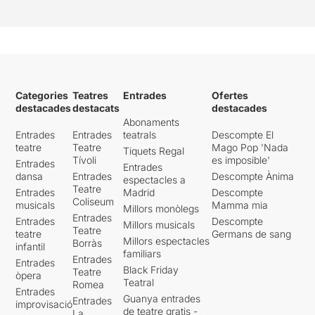
Categories
Teatres
Entrades
Ofertes
destacades
destacats
destacades
Abonaments
Entrades
Entrades
teatrals
Descompte El
teatre
Teatre
Mago Pop 'Nada
Tiquets Regal
Tívoli
es imposible'
Entrades
Entrades
dansa
Entrades
Descompte Ànima
espectacles a
Teatre
Entrades
Madrid
Descompte
Coliseum
musicals
Mamma mia
Millors monòlegs
Entrades
Entrades
Descompte
Millors musicals
Teatre
teatre
Germans de sang
Millors espectacles
Borràs
infantil
familiars
Entrades
Entrades
Black Friday
Teatre
òpera
Teatral
Romea
Entrades
Guanya entrades
Entrades
improvisació
de teatre gratis -
La