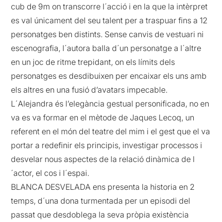
cub de 9m on transcorre l´acció i en la que la intèrpret
es val únicament del seu talent per a traspuar fins a 12
personatges ben distints. Sense canvis de vestuari ni
escenografia, l´autora balla d´un personatge a l´altre
en un joc de ritme trepidant, on els límits dels
personatges es desdibuixen per encaixar els uns amb
els altres en una fusió d’avatars impecable.
L´Alejandra és l’elegància gestual personificada, no en
va es va formar en el mètode de Jaques Lecoq, un
referent en el món del teatre del mim i el gest que el va
portar a redefinir els principis, investigar processos i
desvelar nous aspectes de la relació dinàmica de l
´actor, el cos i l´espai.
BLANCA DESVELADA ens presenta la historia en 2
temps, d´una dona turmentada per un episodi del
passat que desdoblega la seva pròpia existència