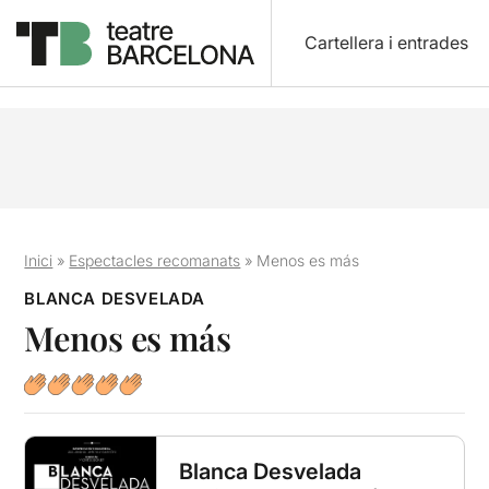
Cartellera i entrades
Inici
»
Espectacles recomanats
»
Menos es más
BLANCA DESVELADA
Menos es más
Blanca Desvelada