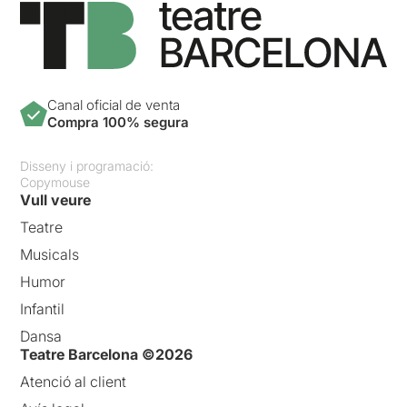
Canal oficial de venta
Compra 100% segura
Disseny i programació:
Copymouse
Vull veure
Teatre
Musicals
Humor
Infantil
Dansa
Teatre Barcelona ©2026
Atenció al client