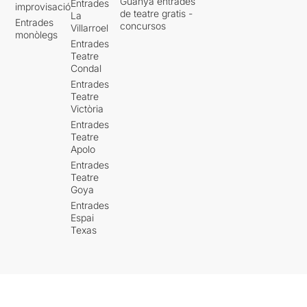
Guanya entrades
Entrades
improvisació
de teatre gratis -
La
Entrades
concursos
Villarroel
monòlegs
Entrades
Teatre
Condal
Entrades
Teatre
Victòria
Entrades
Teatre
Apolo
Entrades
Teatre
Goya
Entrades
Espai
Texas