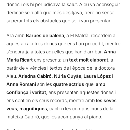
dones i els hi perjudicava la salut. Aleu va aconseguir
dedicar-se a allò que més desitjava, però no sense
superar tots els obstacles que se li van presentar.
Ara amb
Barbes de balena
, a El Maldà, recordem a
aquesta i a altres dones que ens han precedit, mentre
s’encoratja a totes aquelles que han d’arribar.
Anna
Maria Ricart
ens presenta un
text molt elaborat
, a
partir de vivències i textos de l’època de la doctora
Aleu.
Ariadna Cabiró
,
Núria Cuyàs
,
Laura López
i
Anna Romaní
són les
quatre actrius
que,
amb
confiança i veritat
, ens presenten aquestes dones i
ens confien els seus records, mentre amb
les seves
veus
,
magnífiques
, canten les composicions de la
mateixa Cabiró, que les acompanya al piano.