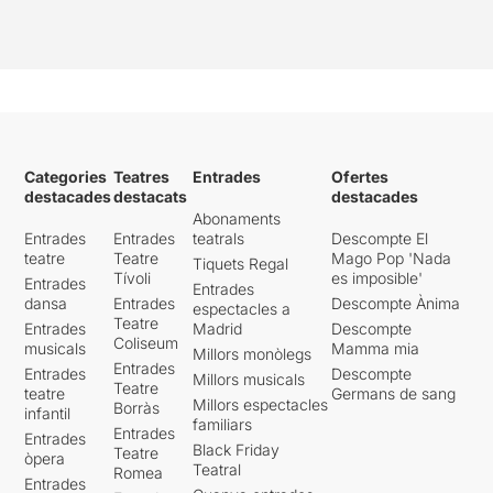
Categories
Teatres
Entrades
Ofertes
destacades
destacats
destacades
Abonaments
Entrades
Entrades
teatrals
Descompte El
teatre
Teatre
Mago Pop 'Nada
Tiquets Regal
Tívoli
es imposible'
Entrades
Entrades
dansa
Entrades
Descompte Ànima
espectacles a
Teatre
Entrades
Madrid
Descompte
Coliseum
musicals
Mamma mia
Millors monòlegs
Entrades
Entrades
Descompte
Millors musicals
Teatre
teatre
Germans de sang
Millors espectacles
Borràs
infantil
familiars
Entrades
Entrades
Black Friday
Teatre
òpera
Teatral
Romea
Entrades