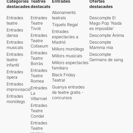
Categories
Teatres
Entrades
Ofertes
destacades
destacats
destacades
Abonaments
Entrades
Entrades
teatrals
Descompte El
teatre
Teatre
Mago Pop 'Nada
Tiquets Regal
Tívoli
es imposible'
Entrades
Entrades
dansa
Entrades
Descompte Ànima
espectacles a
Teatre
Entrades
Madrid
Descompte
Coliseum
musicals
Mamma mia
Millors monòlegs
Entrades
Entrades
Descompte
Millors musicals
Teatre
teatre
Germans de sang
Millors espectacles
Borràs
infantil
familiars
Entrades
Entrades
Black Friday
Teatre
òpera
Teatral
Romea
Entrades
Guanya entrades
Entrades
improvisació
de teatre gratis -
La
Entrades
concursos
Villarroel
monòlegs
Entrades
Teatre
Condal
Entrades
Teatre