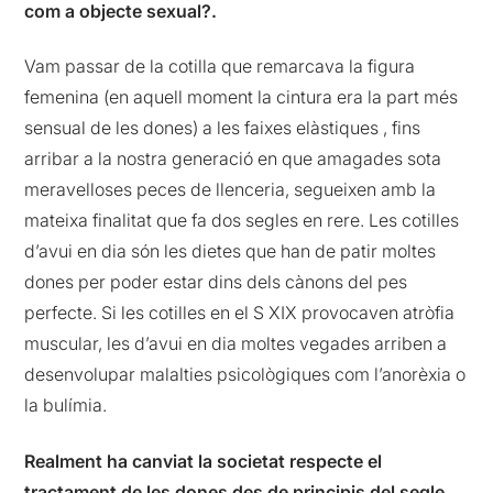
com a objecte sexual?.
Vam passar de la cotilla que remarcava la figura
femenina (en aquell moment la cintura era la part més
sensual de les dones) a les faixes elàstiques , fins
arribar a la nostra generació en que amagades sota
meravelloses peces de llenceria, segueixen amb la
mateixa finalitat que fa dos segles en rere. Les cotilles
d’avui en dia són les dietes que han de patir moltes
dones per poder estar dins dels cànons del pes
perfecte. Si les cotilles en el S XIX provocaven atròfia
muscular, les d’avui en dia moltes vegades arriben a
desenvolupar malalties psicològiques com l’anorèxia o
la bulímia.
Realment ha canviat la societat respecte el
tractament de les dones des de principis del segle