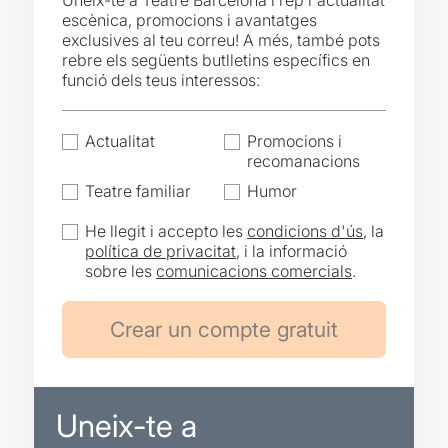
Uneix-te a Teatre Barcelona i rep l'actualitat
escènica, promocions i avantatges
exclusives al teu correu! A més, també pots
rebre els següents butlletins específics en
funció dels teus interessos:
Actualitat
Promocions i
recomanacions
Teatre familiar
Humor
He llegit i accepto les
condicions d'ús
, la
política de privacitat
, i la informació
sobre les
comunicacions comercials
.
Uneix-te a