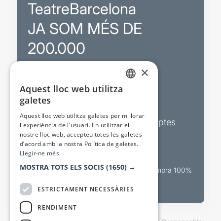
TeatreBarcelona
JA SOM MÉS DE
200.000
×
Promocions
Aquest lloc web utilitza
CATALAN
galetes
Sortejos exclusius
SPANISH
Aquest lloc web utilitza galetes per millorar
Butlletins d’actualitat i descomptes
l'experiència de l'usuari. En utilitzar el
nostre lloc web, accepteu totes les galetes
Valora espectacles
d’acord amb la nostra Política de galetes.
Llegir-ne més
MOSTRA TOTS ELS SOCIS
(1650) →
Canal oficial de venda teatral Compra 100%
segura
ESTRICTAMENT NECESSÀRIES
RENDIMENT