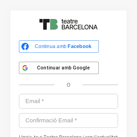
Continua amb
Facebook
Continuar amb
Google
O