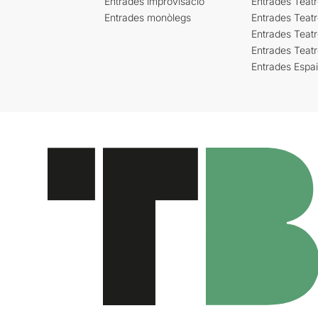
Entrades improvisació
Entrades Teat
Entrades monòlegs
Entrades Teatr
Entrades Teatr
Entrades Teat
Entrades Espa