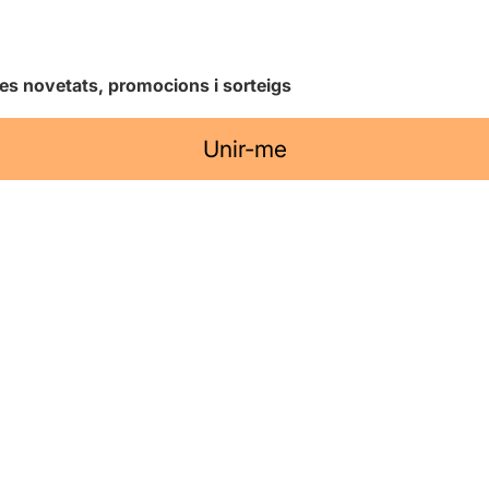
les novetats, promocions i sorteigs
Unir-me