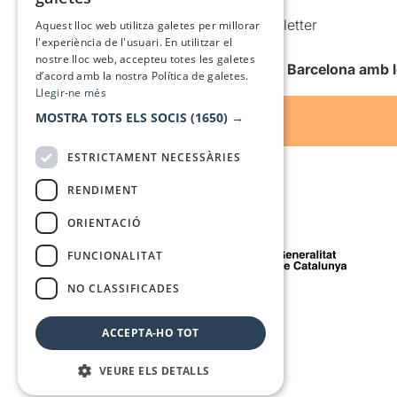
SPANISH
Comunicacions comercials i Newsletter
Aquest lloc web utilitza galetes per millorar
l'experiència de l'usuari. En utilitzar el
Anuncia’t
nostre lloc web, accepteu totes les galetes
Vull rebre la newsletter de Teatre Barcelona amb 
d’acord amb la nostra Política de galetes.
Llegir-ne més
MOSTRA TOTS ELS SOCIS
(1650) →
ESTRICTAMENT NECESSÀRIES
RENDIMENT
ORIENTACIÓ
Amb el suport de
FUNCIONALITAT
NO CLASSIFICADES
Mitjà de comunicació associat a
ACCEPTA-HO TOT
VEURE ELS DETALLS