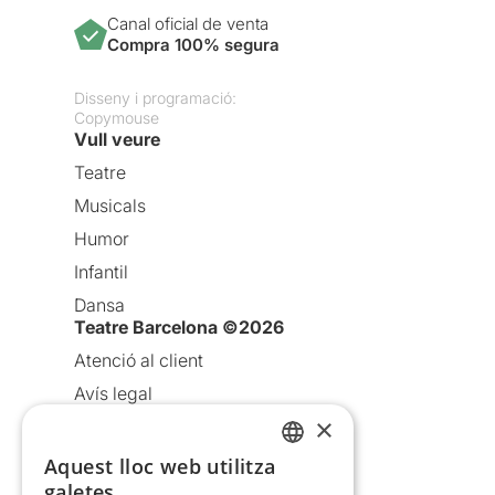
Canal oficial de venta
Compra 100% segura
Disseny i programació:
Copymouse
Vull veure
Teatre
Musicals
Humor
Infantil
Dansa
Teatre Barcelona ©2026
Atenció al client
Avís legal
×
Política de privacitat
Política de cookies
Aquest lloc web utilitza
CATALAN
galetes
Condicions d’ús