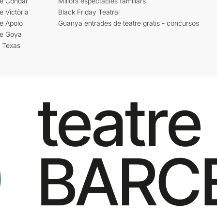
re Condal
Millors espectacles familiars
e Victòria
Black Friday Teatral
e Apolo
Guanya entrades de teatre gratis - concursos
re Goya
i Texas