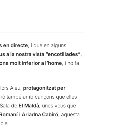
s en directe
, i que en alguns
us a la nostra vista “encotillades”
,
dona molt inferior a l’home
, i ho fa
olors Aleu,
protagonitzat per
però també amb cançons que elles
a Sala de
El Maldà
; unes veus que
Romaní
i
Ariadna Cabiró
, aquesta
cle.