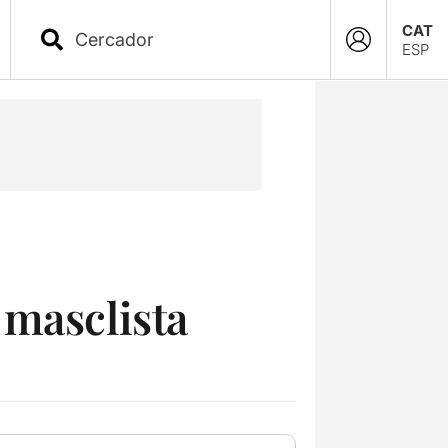
CAT
ESP
 masclista