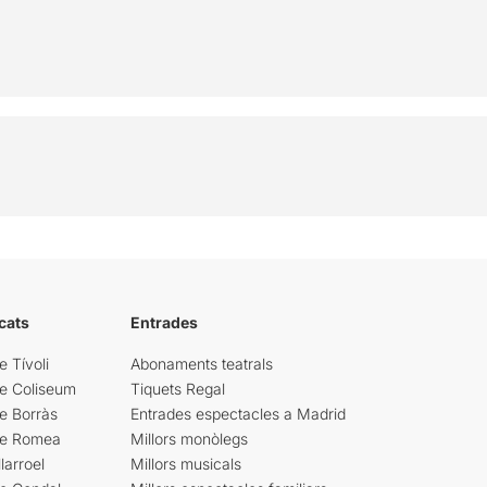
cats
Entrades
e Tívoli
Abonaments teatrals
re Coliseum
Tiquets Regal
e Borràs
Entrades espectacles a Madrid
re Romea
Millors monòlegs
larroel
Millors musicals