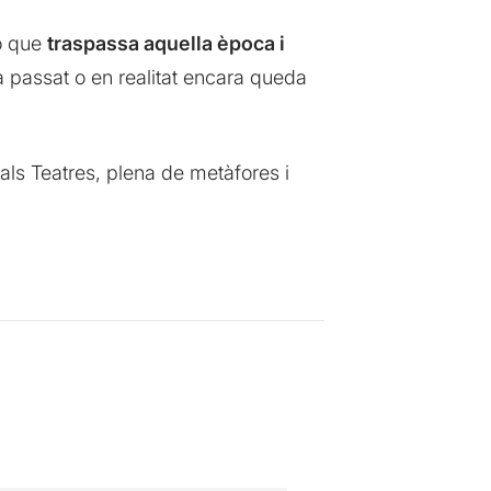
rò que
traspassa aquella època i
 ha passat o en realitat encara queda
ls Teatres, plena de metàfores i