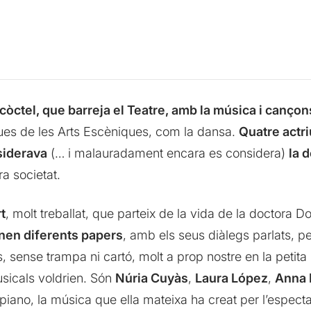
ctel, que barreja el Teatre, amb la música i cançon
ues de les Arts Escèniques, com la dansa.
Quatre actri
siderava
(… i malauradament encara es considera)
la 
ra societat.
t
, molt treballat, que parteix de la vida de la doctora D
nen diferents papers
, amb els seus diàlegs parlats, 
s, sense trampa ni cartó, molt a prop nostre en la petit
sicals voldrien. Són
Núria Cuyàs
,
Laura López
,
Anna 
piano, la música que ella mateixa ha creat per l’especta