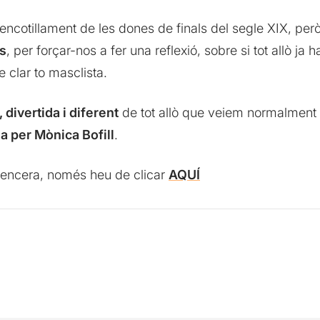
’encotillament de les dones de finals del segle XIX, pe
es
, per forçar-nos a fer una reflexió, sobre si tot allò ja
e clar to masclista.
divertida i diferent
de tot allò que veiem normalment a
da per Mònica Bofill
.
l sencera, només heu de clicar
AQUÍ