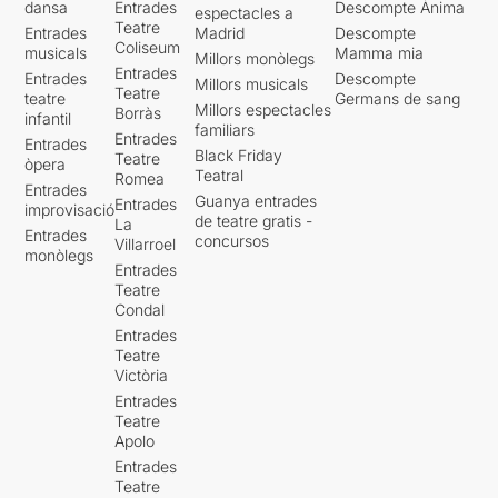
dansa
Entrades
Descompte Ànima
espectacles a
Teatre
Entrades
Madrid
Descompte
Coliseum
musicals
Mamma mia
Millors monòlegs
Entrades
Entrades
Descompte
Millors musicals
Teatre
teatre
Germans de sang
Millors espectacles
Borràs
infantil
familiars
Entrades
Entrades
Black Friday
Teatre
òpera
Teatral
Romea
Entrades
Guanya entrades
Entrades
improvisació
de teatre gratis -
La
Entrades
concursos
Villarroel
monòlegs
Entrades
Teatre
Condal
Entrades
Teatre
Victòria
Entrades
Teatre
Apolo
Entrades
Teatre