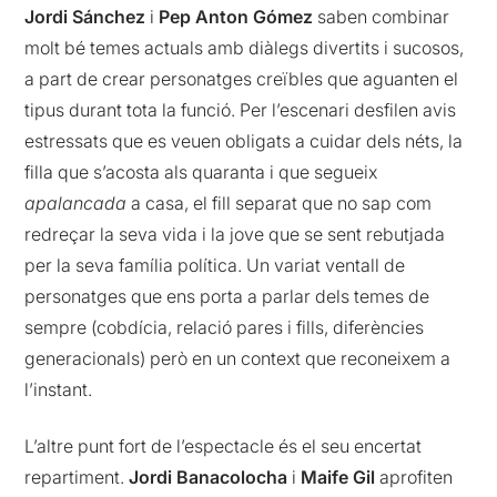
Jordi Sánchez
i
Pep Anton Gómez
saben combinar
molt bé temes actuals amb diàlegs divertits i sucosos,
a part de crear personatges creïbles que aguanten el
tipus durant tota la funció. Per l’escenari desfilen avis
estressats que es veuen obligats a cuidar dels néts, la
filla que s’acosta als quaranta i que segueix
apalancada
a casa, el fill separat que no sap com
redreçar la seva vida i la jove que se sent rebutjada
per la seva família política. Un variat ventall de
personatges que ens porta a parlar dels temes de
sempre (cobdícia, relació pares i fills, diferències
generacionals) però en un context que reconeixem a
l’instant.
L’altre punt fort de l’espectacle és el seu encertat
repartiment.
Jordi Banacolocha
i
Maife Gil
aprofiten