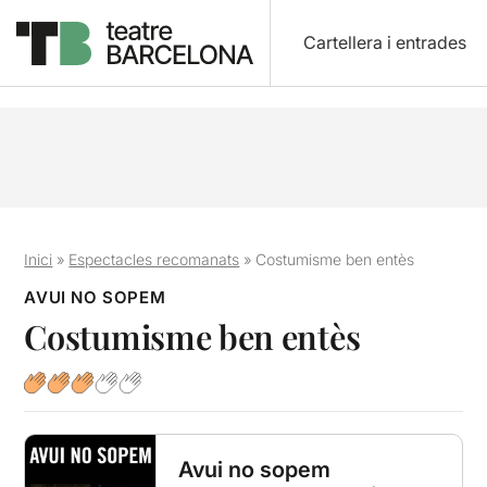
Cartellera i entrades
Inici
»
Espectacles recomanats
»
Costumisme ben entès
AVUI NO SOPEM
Costumisme ben entès
Avui no sopem