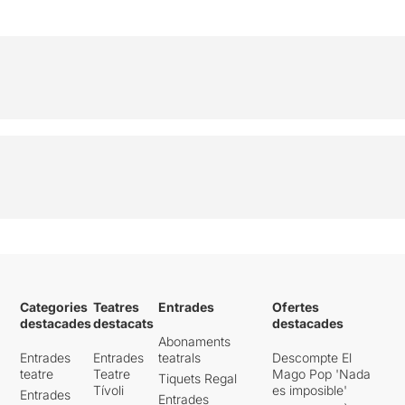
Categories
Teatres
Entrades
Ofertes
destacades
destacats
destacades
Abonaments
Entrades
Entrades
teatrals
Descompte El
teatre
Teatre
Mago Pop 'Nada
Tiquets Regal
Tívoli
es imposible'
Entrades
Entrades