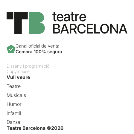
Canal oficial de venta
Compra 100% segura
Disseny i programació:
Copymouse
Vull veure
Teatre
Musicals
Humor
Infantil
Dansa
Teatre Barcelona ©2026