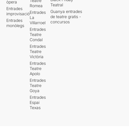
Teatre
òpera
Teatral
Romea
Entrades
Guanya entrades
Entrades
improvisació
de teatre gratis -
La
Entrades
concursos
Villarroel
monòlegs
Entrades
Teatre
Condal
Entrades
Teatre
Victòria
Entrades
Teatre
Apolo
Entrades
Teatre
Goya
Entrades
Espai
Texas