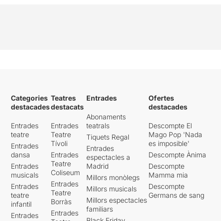
Categories
Teatres
Entrades
Ofertes
destacades
destacats
destacades
Abonaments
Entrades
Entrades
teatrals
Descompte El
teatre
Teatre
Mago Pop 'Nada
Tiquets Regal
Tívoli
es imposible'
Entrades
Entrades
dansa
Entrades
Descompte Ànima
espectacles a
Teatre
Entrades
Madrid
Descompte
Coliseum
musicals
Mamma mia
Millors monòlegs
Entrades
Entrades
Descompte
Millors musicals
Teatre
teatre
Germans de sang
Millors espectacles
Borràs
infantil
familiars
Entrades
Entrades
Black Friday