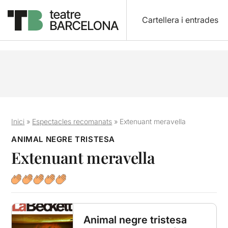
Cartellera i entrades
Inici
»
Espectacles recomanats
»
Extenuant meravella
ANIMAL NEGRE TRISTESA
Extenuant meravella
Animal negre tristesa