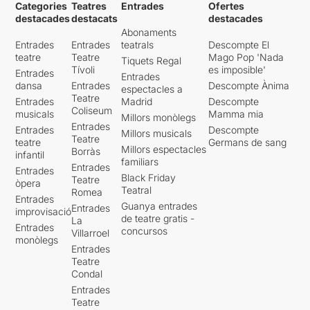
Categories
Teatres
Entrades
Ofertes
destacades
destacats
destacades
Abonaments
Entrades
Entrades
teatrals
Descompte El
teatre
Teatre
Mago Pop 'Nada
Tiquets Regal
Tívoli
es imposible'
Entrades
Entrades
dansa
Entrades
Descompte Ànima
espectacles a
Teatre
Entrades
Madrid
Descompte
Coliseum
musicals
Mamma mia
Millors monòlegs
Entrades
Entrades
Descompte
Millors musicals
Teatre
teatre
Germans de sang
Millors espectacles
Borràs
infantil
familiars
Entrades
Entrades
Black Friday
Teatre
òpera
Teatral
Romea
Entrades
Guanya entrades
Entrades
improvisació
de teatre gratis -
La
Entrades
concursos
Villarroel
monòlegs
Entrades
Teatre
Condal
Entrades
Teatre