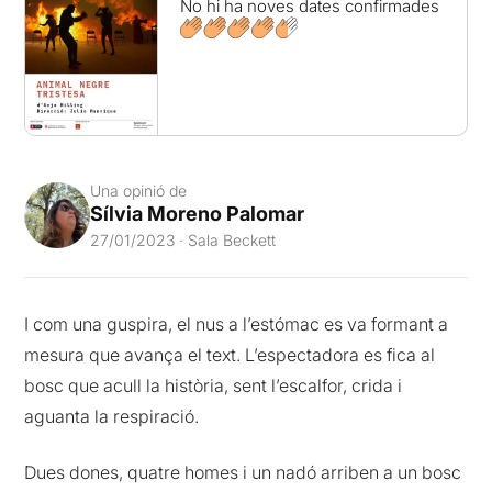
No hi ha noves dates confirmades
Una opinió de
Sílvia Moreno Palomar
27/01/2023 · Sala Beckett
I com una guspira, el nus a l’estómac es va formant a
mesura que avança el text. L’espectadora es fica al
bosc que acull la història, sent l’escalfor, crida i
aguanta la respiració.
Dues dones, quatre homes i un nadó arriben a un bosc