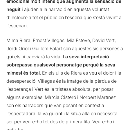
emocional molt intens que augmenta la sensació de
neguit
i ajuden a la narració en aquesta voluntat
d’incloure a tot el públic en l’escena que s’està vivint a
l’escenari.
Mima Riera, Ernest Villegas, Mia Esteve, David Vert,
Jordi Oriol i Guillem Balart son aquestes sis persones a
qui els hi canviarà la vida.
La seva interpretació
sobrepassa qualsevol personatge perquè la seva
mimesi és total
. En els ulls de Riera es veu el dolor i la
desesperació, Villegas és la imatge de la pèrdua de
l’esperança i Vert és la tristesa absoluta, per posar
alguns exemples. Màrcia Cisteró i Norbert Martínez
son els narradors que van posant en context a
l’espectadora, la va guiant i la situa allà on necessita
ser per veure-ho tot des de primera fila. Veure-ho i
patir-ho.