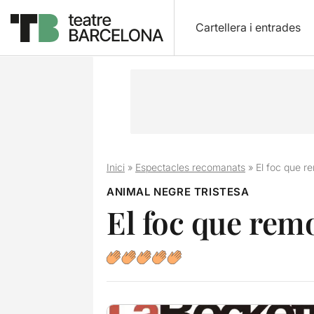
Cartellera i entrades
Inici
»
Espectacles recomanats
»
El foc que re
ANIMAL NEGRE TRISTESA
El foc que remo