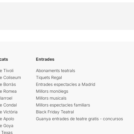
cats
Entrades
e Tívoli
Abonaments teatrals
re Coliseum
Tiquets Regal
e Borràs
Entrades espectacles a Madrid
re Romea
Millors monòlegs
larroel
Millors musicals
re Condal
Millors espectacles familiars
e Victòria
Black Friday Teatral
e Apolo
Guanya entrades de teatre gratis - concursos
re Goya
i Texas