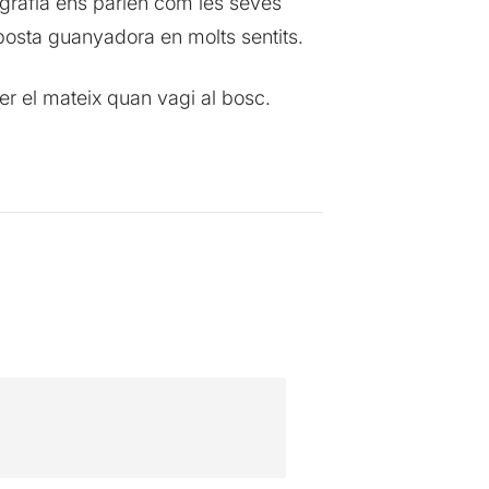
ografia ens parlen com les seves
posta guanyadora en molts sentits.
er el mateix quan vagi al bosc.