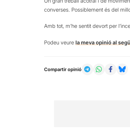
Un gran treball acotral i de movime
converses. Possiblement és del mill
Amb tot, m’he sentit devort per l’inc
Podeu veure
la meva opinió al seg
Compartir opinió