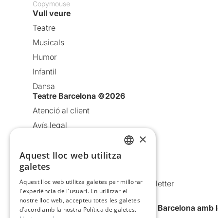
Copymouse
Vull veure
Teatre
Musicals
Humor
Infantil
Dansa
Teatre Barcelona ©2026
Atenció al client
Avís legal
×
Política de privacitat
Política de cookies
Aquest lloc web utilitza
CATALAN
galetes
Condicions d’ús
SPANISH
Aquest lloc web utilitza galetes per millorar
Comunicacions comercials i Newsletter
l'experiència de l'usuari. En utilitzar el
Anuncia’t
nostre lloc web, accepteu totes les galetes
Vull rebre la newsletter de Teatre Barcelona amb 
d’acord amb la nostra Política de galetes.