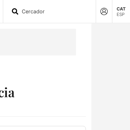
CAT
ESP
cia