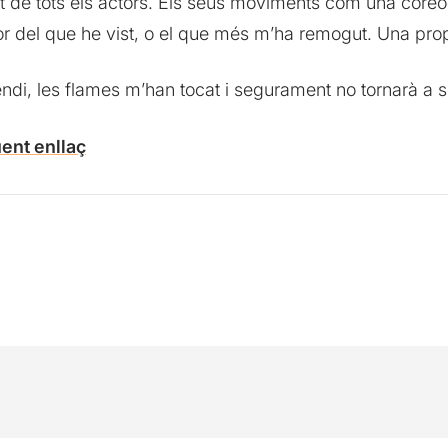
nt de tots els actors. Els seus moviments com una core
or del que he vist, o el que més m’ha remogut. Una pro
endi, les flames m’han tocat i segurament no tornarà a s
üent enllaç