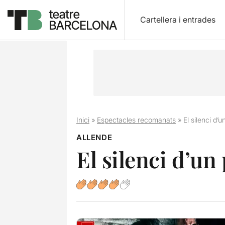
Cartellera i entrades
Inici
»
Espectacles recomanats
»
El silenci d’u
ALLENDE
El silenci d’un