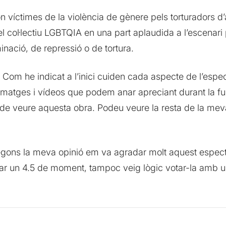
 víctimes de la violència de gènere pels torturadors d’
el col·lectiu LGBTQIA en una part aplaudida a l’escena
inació, de repressió o de tortura.
a. Com he indicat a l’inici cuiden cada aspecte de l’esp
s imatges i vídeos que podem anar apreciant durant la 
 de veure aquesta obra. Podeu veure la resta de la mev
gons la meva opinió em va agradar molt aquest espectac
tar un 4.5 de moment, tampoc veig lògic votar-la amb un