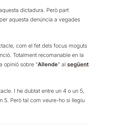
aquesta dictadura. Però part
ri per aquesta denúncia a vegades
ectacle, com el fet dels focus moguts
funció. Totalment recomanable en la
a opinió sobre “
Allende
” al
següent
le. I he dubtat entre un 4 o un 5,
 5. Però tal com veure-ho si llegiu