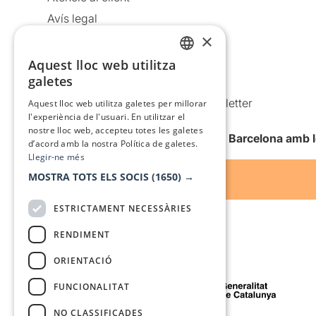
Avís legal
×
Política de privacitat
Política de cookies
Aquest lloc web utilitza
CATALAN
galetes
Condicions d’ús
SPANISH
Comunicacions comercials i Newsletter
Aquest lloc web utilitza galetes per millorar
l'experiència de l'usuari. En utilitzar el
Anuncia’t
nostre lloc web, accepteu totes les galetes
Vull rebre la newsletter de Teatre Barcelona amb 
d’acord amb la nostra Política de galetes.
Llegir-ne més
MOSTRA TOTS ELS SOCIS
(1650) →
ESTRICTAMENT NECESSÀRIES
RENDIMENT
ORIENTACIÓ
Amb el suport de
FUNCIONALITAT
NO CLASSIFICADES