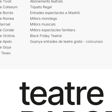
e Tívoli
Abonaments teatrals
re Coliseum
Tiquets Regal
e Borràs
Entrades espectacles a Madrid
re Romea
Millors monòlegs
larroel
Millors musicals
re Condal
Millors espectacles familiars
e Victòria
Black Friday Teatral
e Apolo
Guanya entrades de teatre gratis - concursos
re Goya
i Texas