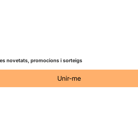
les novetats, promocions i sorteigs
Unir-me