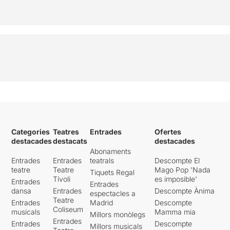
Categories
Teatres
Entrades
Ofertes
destacades
destacats
destacades
Abonaments
Entrades
Entrades
teatrals
Descompte El
teatre
Teatre
Mago Pop 'Nada
Tiquets Regal
Tívoli
es imposible'
Entrades
Entrades
dansa
Entrades
Descompte Ànima
espectacles a
Teatre
Entrades
Madrid
Descompte
Coliseum
musicals
Mamma mia
Millors monòlegs
Entrades
Entrades
Descompte
Millors musicals