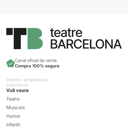
Canal oficial de venta
Compra 100% segura
Disseny i programació:
Copymouse
Vull veure
Teatre
Musicals
Humor
Infantil