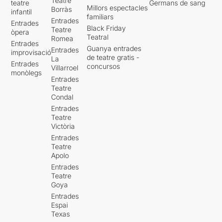
Teatre
teatre
Germans de sang
Millors espectacles
Borràs
infantil
familiars
Entrades
Entrades
Black Friday
Teatre
òpera
Teatral
Romea
Entrades
Guanya entrades
Entrades
improvisació
de teatre gratis -
La
Entrades
concursos
Villarroel
monòlegs
Entrades
Teatre
Condal
Entrades
Teatre
Victòria
Entrades
Teatre
Apolo
Entrades
Teatre
Goya
Entrades
Espai
Texas