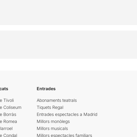
cats
Entrades
e Tívoli
Abonaments teatrals
re Coliseum
Tiquets Regal
e Borràs
Entrades espectacles a Madrid
re Romea
Millors monòlegs
larroel
Millors musicals
re Condal
Millors espectacles familiars