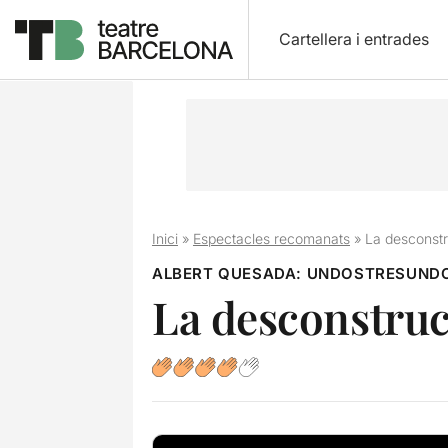
Cartellera i entrades
Inici
»
Espectacles recomanats
»
La desconstr
ALBERT QUESADA: UNDOSTRESUND
La desconstruc