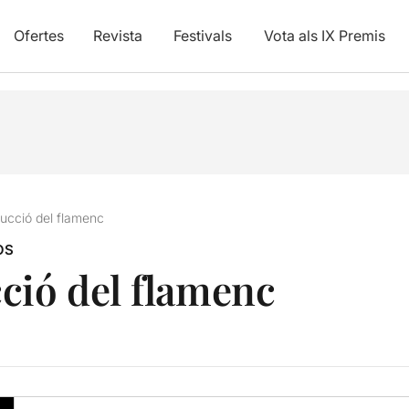
Ofertes
Revista
Festivals
Vota als IX Premis
ucció del flamenc
OS
ció del flamenc