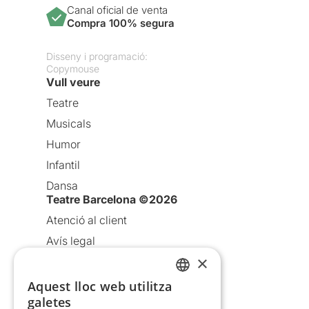
Canal oficial de venta
Compra 100% segura
Disseny i programació:
Copymouse
Vull veure
Teatre
Musicals
Humor
Infantil
Dansa
Teatre Barcelona ©2026
Atenció al client
Avís legal
×
Política de privacitat
Política de cookies
Aquest lloc web utilitza
CATALAN
galetes
Condicions d’ús