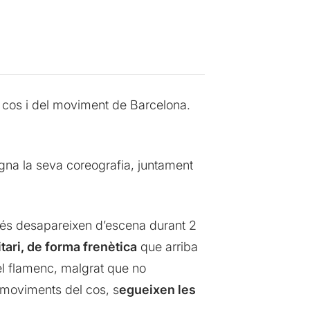
l cos i del moviment de Barcelona.
signa la seva coreografia, juntament
més desapareixen d’escena durant 2
itari, de forma frenètica
que arriba
el flamenc, malgrat que no
 moviments del cos, s
egueixen les