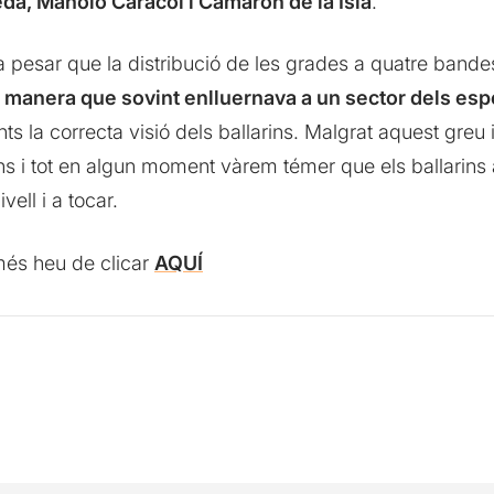
a, Manolo Caracol i Camarón de la Isla
.
 pesar que la distribució de les grades a quatre bandes,
a manera que sovint enlluernava a un sector dels es
s la correcta visió dels ballarins. Malgrat aquest greu
ins i tot en algun moment vàrem témer que els ballarins
vell i a tocar.
omés heu de clicar
AQUÍ