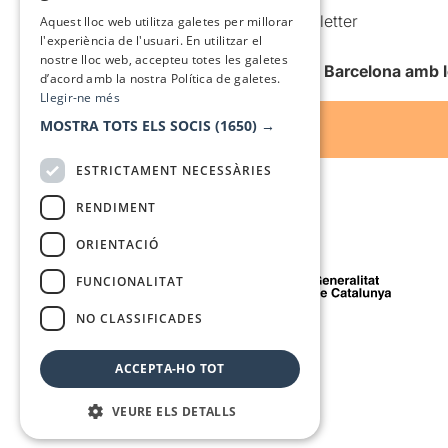
SPANISH
Comunicacions comercials i Newsletter
Aquest lloc web utilitza galetes per millorar
l'experiència de l'usuari. En utilitzar el
Anuncia’t
nostre lloc web, accepteu totes les galetes
Vull rebre la newsletter de Teatre Barcelona amb 
d’acord amb la nostra Política de galetes.
Llegir-ne més
MOSTRA TOTS ELS SOCIS
(1650) →
ESTRICTAMENT NECESSÀRIES
RENDIMENT
ORIENTACIÓ
Amb el suport de
FUNCIONALITAT
NO CLASSIFICADES
Mitjà de comunicació associat a
ACCEPTA-HO TOT
VEURE ELS DETALLS