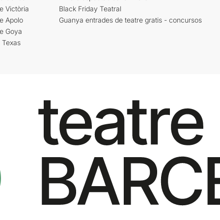
e Victòria
Black Friday Teatral
e Apolo
Guanya entrades de teatre gratis - concursos
re Goya
i Texas