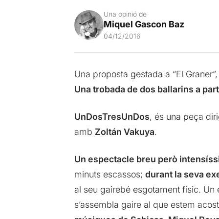
Una opinió de
Miquel Gascon Baz
04/12/2016
Una proposta gestada a “El Graner”, 
Una trobada de dos ballarins a pa
UnDosTresUnDos
, és una peça dir
amb
Zoltán Vakuya
.
Un espectacle breu però intensís
minuts escassos;
durant la seva exe
al seu gairebé esgotament físic. Un
s’assembla gaire al que estem acos