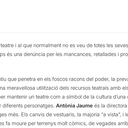
atre i al que normalment no es veu de totes les seves 
mps és una denúncia per les mancances, retallades i pr
tiu que penetra en els foscos racons del poder, la prevar
na meravellosa utilització dels recursos teatrals amb el
per mantenir un teatre com a símbol de la cultura d’una c
r diferents personatges.
Antònia Jaume
és la directora
es més. Els canvis de vestuaris, la majoria “a vista”, i le
 les fa moure per terrenys molt còmics, de vegades arrib