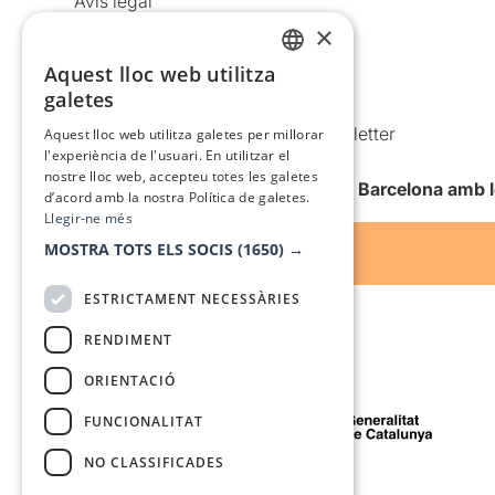
Avís legal
×
Política de privacitat
Política de cookies
Aquest lloc web utilitza
CATALAN
galetes
Condicions d’ús
SPANISH
Comunicacions comercials i Newsletter
Aquest lloc web utilitza galetes per millorar
l'experiència de l'usuari. En utilitzar el
Anuncia’t
nostre lloc web, accepteu totes les galetes
Vull rebre la newsletter de Teatre Barcelona amb 
d’acord amb la nostra Política de galetes.
Llegir-ne més
MOSTRA TOTS ELS SOCIS
(1650) →
ESTRICTAMENT NECESSÀRIES
RENDIMENT
ORIENTACIÓ
Amb el suport de
FUNCIONALITAT
NO CLASSIFICADES
Mitjà de comunicació associat a