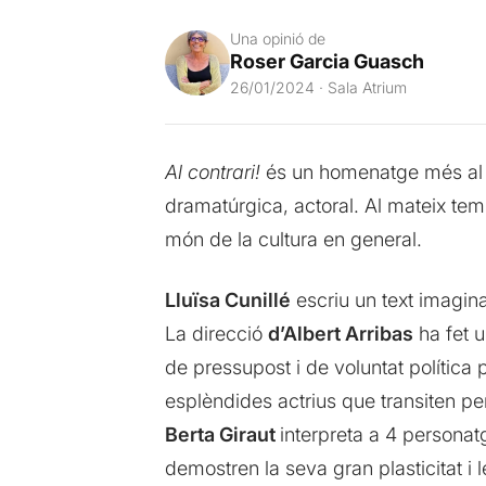
Una opinió de
Roser Garcia Guasch
26/01/2024 · Sala Atrium
Al contrari!
és un homenatge més al te
dramatúrgica, actoral. Al mateix te
món de la cultura en general.
Lluïsa Cunillé
escriu un text imagina
La direcció
d’Albert Arribas
ha fet u
de pressupost i de voluntat política 
esplèndides actrius que transiten pe
Berta Giraut
interpreta a 4 personatg
demostren la seva gran plasticitat i