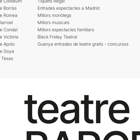
re Coliseum
Tiquets Regal
e Borràs
Entrades espectacles a Madrid
re Romea
Millors monòlegs
larroel
Millors musicals
re Condal
Millors espectacles familiars
e Victòria
Black Friday Teatral
e Apolo
Guanya entrades de teatre gratis - concursos
re Goya
i Texas