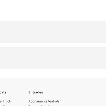
cats
Entrades
e Tívoli
Abonaments teatrals