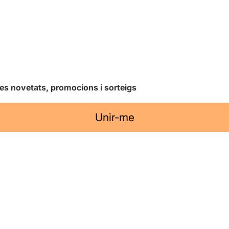
les novetats, promocions i sorteigs
Unir-me