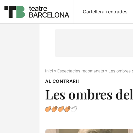
Cartellera i entrades
Inici
»
Espectacles recomanats
»
Les ombres d
AL CONTRARI!
Les ombres del