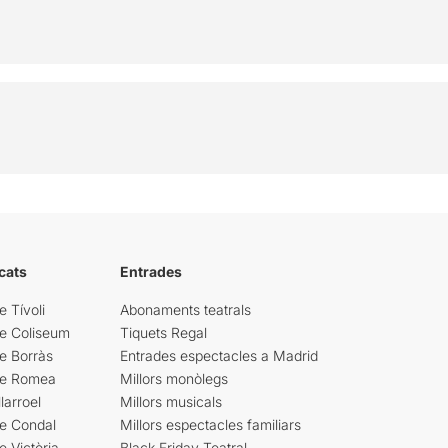
cats
Entrades
e Tívoli
Abonaments teatrals
re Coliseum
Tiquets Regal
e Borràs
Entrades espectacles a Madrid
re Romea
Millors monòlegs
larroel
Millors musicals
re Condal
Millors espectacles familiars
e Victòria
Black Friday Teatral