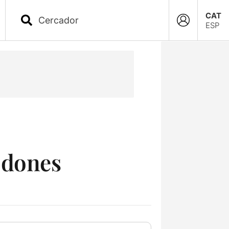
CAT
ESP
 dones