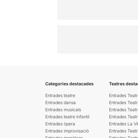
Categories destacades
Teatres desta
Entrades teatre
Entrades Teatr
Entrades dansa
Entrades Teat
Entrades musicals
Entrades Teatr
Entrades teatre infantil
Entrades Teat
Entrades òpera
Entrades La Vil
Entrades improvisació
Entrades Teat
Entrades monòlegs
Entrades Teatr