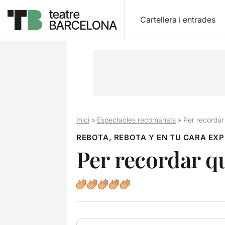
Cartellera i entrades
Inici
»
Espectacles recomanats
»
Per recordar
REBOTA, REBOTA Y EN TU CARA EX
Per recordar q