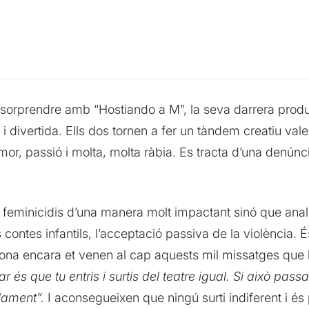
sorprendre amb “Hostiando a M”, la seva darrera produ
 divertida. Ells dos tornen a fer un tàndem creatiu valent
umor, passió i molta, molta ràbia. Es tracta d’una denúnc
eminicidis d’una manera molt impactant sinó que analitz
s contes infantils, l’acceptació passiva de la violència.
tona encara et venen al cap aquests mil missatges que han
r és que tu entris i surtis del teatre igual. Si això pass
lament”.
I aconsegueixen que ningú surti indiferent i é