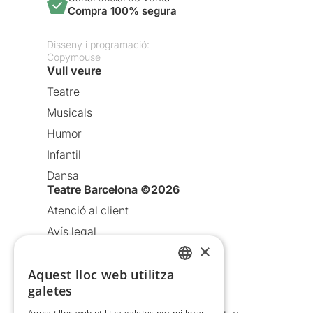
Compra 100% segura
Disseny i programació:
Copymouse
Vull veure
Teatre
Musicals
Humor
Infantil
Dansa
Teatre Barcelona ©2026
Atenció al client
Avís legal
×
Política de privacitat
Política de cookies
Aquest lloc web utilitza
CATALAN
galetes
Condicions d’ús
SPANISH
Aquest lloc web utilitza galetes per millorar