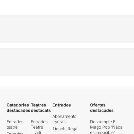
Categories
Teatres
Entrades
Ofertes
destacades
destacats
destacades
Abonaments
Entrades
Entrades
teatrals
Descompte El
teatre
Teatre
Mago Pop 'Nada
Tiquets Regal
Tívoli
es imposible'
Entrades