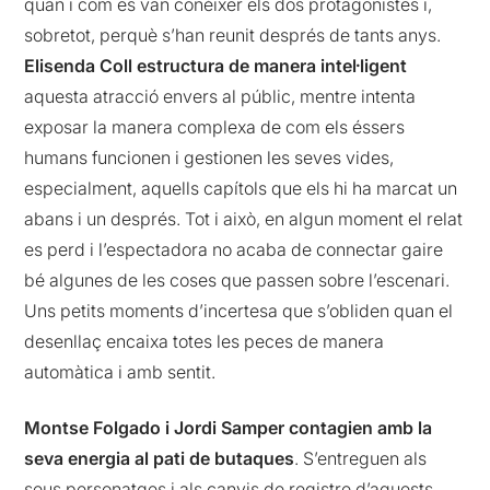
quan i com es van conèixer els dos protagonistes i,
sobretot, perquè s’han reunit després de tants anys.
Elisenda Coll estructura de manera intel·ligent
aquesta atracció envers al públic, mentre intenta
exposar la manera complexa de com els éssers
humans funcionen i gestionen les seves vides,
especialment, aquells capítols que els hi ha marcat un
abans i un després. Tot i això, en algun moment el relat
es perd i l’espectadora no acaba de connectar gaire
bé algunes de les coses que passen sobre l’escenari.
Uns petits moments d’incertesa que s’obliden quan el
desenllaç encaixa totes les peces de manera
automàtica i amb sentit.
Montse Folgado i Jordi Samper contagien amb la
seva energia al pati de butaques
. S’entreguen als
seus personatges i als canvis de registre d’aquests