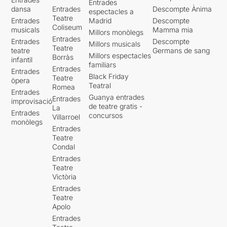
Entrades
dansa
Entrades
Descompte Ànima
espectacles a
Teatre
Entrades
Madrid
Descompte
Coliseum
musicals
Mamma mia
Millors monòlegs
Entrades
Entrades
Descompte
Millors musicals
Teatre
teatre
Germans de sang
Millors espectacles
Borràs
infantil
familiars
Entrades
Entrades
Black Friday
Teatre
òpera
Teatral
Romea
Entrades
Guanya entrades
Entrades
improvisació
de teatre gratis -
La
Entrades
concursos
Villarroel
monòlegs
Entrades
Teatre
Condal
Entrades
Teatre
Victòria
Entrades
Teatre
Apolo
Entrades