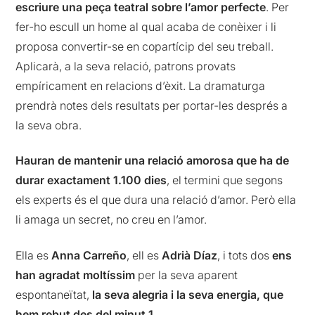
escriure una peça teatral sobre l’amor perfecte
. Per
fer-ho escull un home al qual acaba de conèixer i li
proposa convertir-se en copartícip del seu treball.
Aplicarà, a la seva relació, patrons provats
empíricament en relacions d’èxit. La dramaturga
prendrà notes dels resultats per portar-les després a
la seva obra.
Hauran de mantenir una relació amorosa que ha de
durar exactament 1.100 dies
, el termini que segons
els experts és el que dura una relació d’amor. Però ella
li amaga un secret, no creu en l’amor.
Ella es
Anna Carreño
, ell es
Adrià Díaz
, i tots dos
ens
han agradat moltíssim
per la seva aparent
espontaneïtat,
la seva alegria i la seva energia, que
hem rebut des del minut 1.