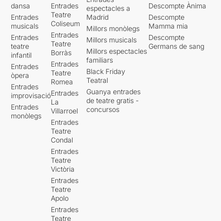
dansa
Entrades
Descompte Ànima
espectacles a
Teatre
Entrades
Madrid
Descompte
Coliseum
musicals
Mamma mia
Millors monòlegs
Entrades
Entrades
Descompte
Millors musicals
Teatre
teatre
Germans de sang
Millors espectacles
Borràs
infantil
familiars
Entrades
Entrades
Black Friday
Teatre
òpera
Teatral
Romea
Entrades
Guanya entrades
Entrades
improvisació
de teatre gratis -
La
Entrades
concursos
Villarroel
monòlegs
Entrades
Teatre
Condal
Entrades
Teatre
Victòria
Entrades
Teatre
Apolo
Entrades
Teatre