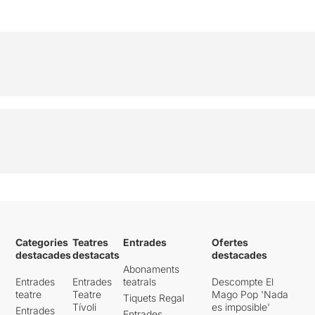
Categories
Teatres
Entrades
Ofertes
destacades
destacats
destacades
Abonaments
Entrades
Entrades
teatrals
Descompte El
teatre
Teatre
Mago Pop 'Nada
Tiquets Regal
Tívoli
es imposible'
Entrades
Entrades