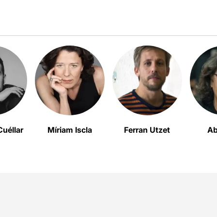
uéllar
Míriam Iscla
Ferran Utzet
Ab