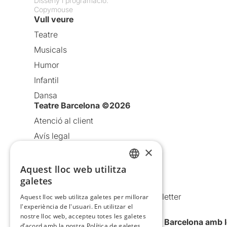
Disseny i programació:
Copymouse
Vull veure
Teatre
Musicals
Humor
Infantil
Dansa
Teatre Barcelona ©2026
Atenció al client
Avís legal
×
Política de privacitat
Política de cookies
Aquest lloc web utilitza
CATALAN
galetes
Condicions d’ús
SPANISH
Comunicacions comercials i Newsletter
Aquest lloc web utilitza galetes per millorar
l'experiència de l'usuari. En utilitzar el
Anuncia’t
nostre lloc web, accepteu totes les galetes
Vull rebre la newsletter de Teatre Barcelona amb 
d’acord amb la nostra Política de galetes.