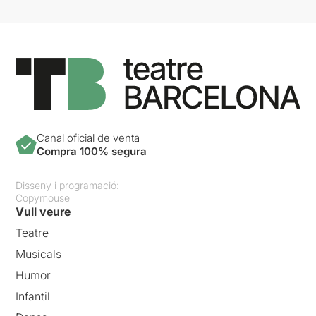
Canal oficial de venta
Compra 100% segura
Disseny i programació:
Copymouse
Vull veure
Teatre
Musicals
Humor
Infantil