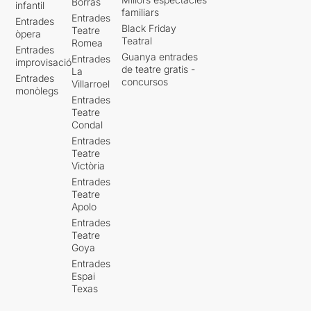
Borràs
infantil
familiars
Entrades
Entrades
Black Friday
Teatre
òpera
Teatral
Romea
Entrades
Guanya entrades
Entrades
improvisació
de teatre gratis -
La
Entrades
concursos
Villarroel
monòlegs
Entrades
Teatre
Condal
Entrades
Teatre
Victòria
Entrades
Teatre
Apolo
Entrades
Teatre
Goya
Entrades
Espai
Texas