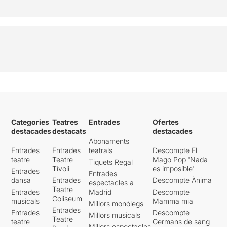
Categories
Teatres
Entrades
Ofertes
destacades
destacats
destacades
Abonaments
Entrades
Entrades
teatrals
Descompte El
teatre
Teatre
Mago Pop 'Nada
Tiquets Regal
Tívoli
es imposible'
Entrades
Entrades
dansa
Entrades
Descompte Ànima
espectacles a
Teatre
Entrades
Madrid
Descompte
Coliseum
musicals
Mamma mia
Millors monòlegs
Entrades
Entrades
Descompte
Millors musicals
Teatre
teatre
Germans de sang
Millors espectacles