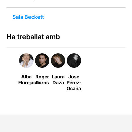
Sala Beckett
Ha treballat amb
Alba
Roger
Laura
Jose
Florejachs
Torns
Daza
Pérez-
Ocaña