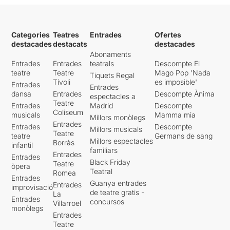
Categories
Teatres
Entrades
Ofertes
destacades
destacats
destacades
Abonaments
Entrades
Entrades
teatrals
Descompte El
teatre
Teatre
Mago Pop 'Nada
Tiquets Regal
Tívoli
es imposible'
Entrades
Entrades
dansa
Entrades
Descompte Ànima
espectacles a
Teatre
Entrades
Madrid
Descompte
Coliseum
musicals
Mamma mia
Millors monòlegs
Entrades
Entrades
Descompte
Millors musicals
Teatre
teatre
Germans de sang
Millors espectacles
Borràs
infantil
familiars
Entrades
Entrades
Black Friday
Teatre
òpera
Teatral
Romea
Entrades
Guanya entrades
Entrades
improvisació
de teatre gratis -
La
Entrades
concursos
Villarroel
monòlegs
Entrades
Teatre