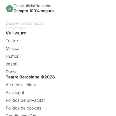
Canal oficial de venta
Compra 100% segura
Disseny i programació:
Copymouse
Vull veure
Teatre
Musicals
Humor
Infantil
Dansa
Teatre Barcelona ©2026
Atenció al client
Avís legal
Política de privacitat
Política de cookies
Condicions d’ús