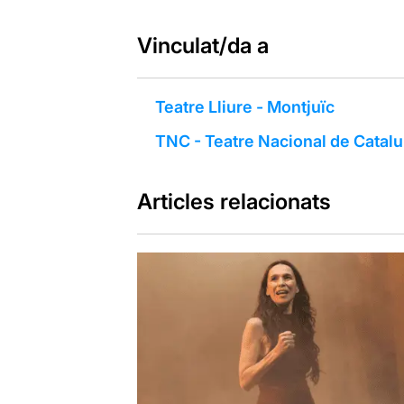
Vinculat/da a
Teatre Lliure - Montjuïc
TNC - Teatre Nacional de Catal
Articles relacionats