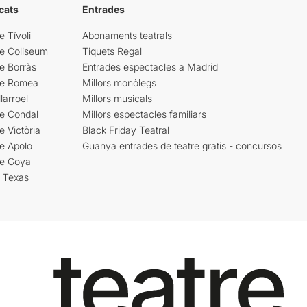
cats
Entrades
e Tívoli
Abonaments teatrals
re Coliseum
Tiquets Regal
e Borràs
Entrades espectacles a Madrid
re Romea
Millors monòlegs
larroel
Millors musicals
re Condal
Millors espectacles familiars
e Victòria
Black Friday Teatral
e Apolo
Guanya entrades de teatre gratis - concursos
re Goya
i Texas