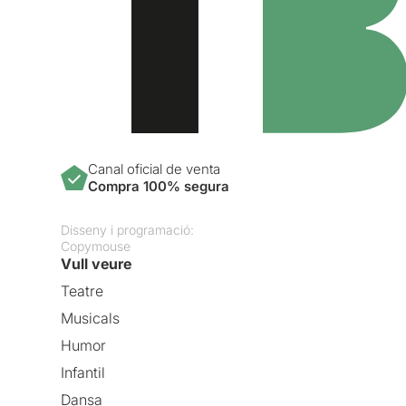
Canal oficial de venta
Compra 100% segura
Disseny i programació:
Copymouse
Vull veure
Teatre
Musicals
Humor
Infantil
Dansa