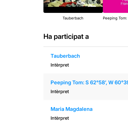
Tauberbach
Peeping Tom: 
Ha participat a
Tauberbach
Intèrpret
Peeping Tom: S 62°58’, W 60°3
Intèrpret
Maria Magdalena
Intèrpret