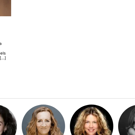
a
dels
 […]