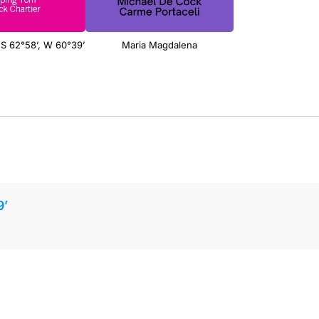
S 62°58’, W 60°39’
Maria Magdalena
9’