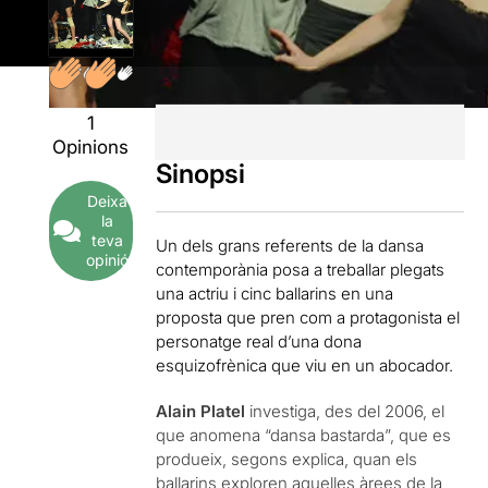
1
Opinions
Sinopsi
Deixa
la
teva
Un dels grans referents de la dansa
opinió
contemporània posa a treballar plegats
una actriu i cinc ballarins en una
proposta que pren com a protagonista el
personatge real d’una dona
esquizofrènica que viu en un abocador.
Alain Platel
investiga, des del 2006, el
que anomena “dansa bastarda”, que es
produeix, segons explica, quan els
ballarins exploren aquelles àrees de la