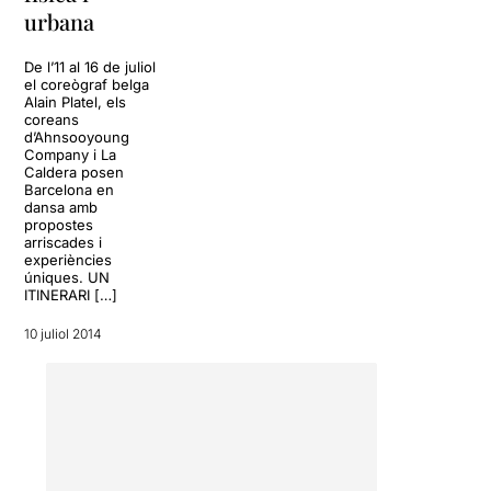
urbana
gran escenari completament
farcit de muntanyes de roba,
en el qual ens trobem a una
De l’11 al 16 de juliol
dona que pateix
el coreògraf belga
Alain Platel, els
esquizofrènia. Aquesta
coreans
malaltia és explorada amb
d’Ahnsooyoung
molt d'encert al llarg de
Company i La
l'obra, exterioritzant els seus
Caldera posen
Barcelona en
diferents possibles
dansa amb
símptomes a través de les
propostes
diferents creacions corals i
arriscades i
individuals dels ballarins, tot
experiències
úniques. UN
recreant a través de
ITINERARI […]
moviments i sons el que pot
arribar a sentir aquella dona
10 juliol 2014
esquizofrènica. D'aquesta
manera, ens fan sentir el
torment interior que pateix
aquell personatge, reflectint
símptomes com les
al·lucinacions sonores amb
una veu que li parla i a la