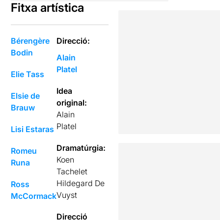
Fitxa artística
Bérengère
Direcció:
Bodin
Alain
Platel
Elie Tass
Idea
Elsie de
original:
Brauw
Alain
Platel
Lisi Estaras
Dramatúrgia:
Romeu
Koen
Runa
Tachelet
Hildegard De
Ross
Vuyst
McCormack
Direcció