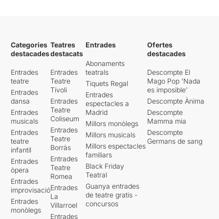
Categories
Teatres
Entrades
Ofertes
destacades
destacats
destacades
Abonaments
Entrades
Entrades
teatrals
Descompte El
teatre
Teatre
Mago Pop 'Nada
Tiquets Regal
Tívoli
es imposible'
Entrades
Entrades
dansa
Entrades
Descompte Ànima
espectacles a
Teatre
Entrades
Madrid
Descompte
Coliseum
musicals
Mamma mia
Millors monòlegs
Entrades
Entrades
Descompte
Millors musicals
Teatre
teatre
Germans de sang
Millors espectacles
Borràs
infantil
familiars
Entrades
Entrades
Black Friday
Teatre
òpera
Teatral
Romea
Entrades
Guanya entrades
Entrades
improvisació
de teatre gratis -
La
Entrades
concursos
Villarroel
monòlegs
Entrades