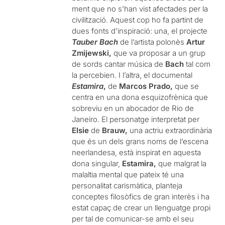
ment que no s’han vist afectades per la
civilització. Aquest cop ho fa partint de
dues fonts d’inspiració: una, el projecte
Tauber Bach
de l’artista polonès
Artur
Zmijewski,
que va proposar a un grup
de sords cantar música de
Bach
tal com
la percebien. I l’altra, el documental
Estamira
,
de
Marcos Prado,
que se
centra en una dona esquizofrènica que
sobreviu en un abocador de Rio de
Janeiro. El personatge interpretat per
Elsie
de
Brauw,
una actriu extraordinària
que és un dels grans noms de l’escena
neerlandesa, està inspirat en aquesta
dona singular,
Estamira,
que malgrat la
malaltia mental que pateix té una
personalitat carismàtica, planteja
conceptes filosòfics de gran interès i ha
estat capaç de crear un llenguatge propi
per tal de comunicar-se amb el seu