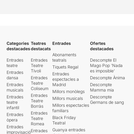
Categories
Teatres
Entrades
Ofertes
destacades
destacats
destacades
Abonaments
Entrades
Entrades
teatrals
Descompte El
teatre
Teatre
Mago Pop 'Nada
Tiquets Regal
Tívoli
es imposible'
Entrades
Entrades
dansa
Entrades
Descompte Ànima
espectacles a
Teatre
Entrades
Madrid
Descompte
Coliseum
musicals
Mamma mia
Millors monòlegs
Entrades
Entrades
Descompte
Millors musicals
Teatre
teatre
Germans de sang
Millors espectacles
Borràs
infantil
familiars
Entrades
Entrades
Black Friday
Teatre
òpera
Teatral
Romea
Entrades
Guanya entrades
Entrades
improvisació