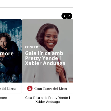
’amore
Gala lírica amb Pretty Yende i
La Bohème
Xabier Anduaga