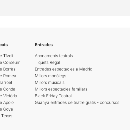
cats
Entrades
e Tívoli
Abonaments teatrals
re Coliseum
Tiquets Regal
e Borràs
Entrades espectacles a Madrid
re Romea
Millors monòlegs
larroel
Millors musicals
re Condal
Millors espectacles familiars
e Victòria
Black Friday Teatral
e Apolo
Guanya entrades de teatre gratis - concursos
re Goya
i Texas