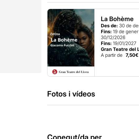
La Bohème
Des de:
30 de de
Fins:
19 de gener
30/12/2026
Fins:
19/01/2027
Gran Teatre del 
A partir de
7,50€
Fotos i vídeos
Conegut/da per