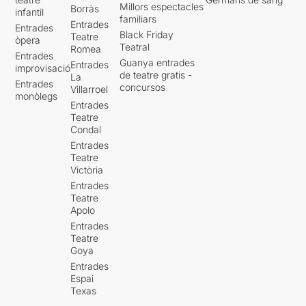
Millors espectacles
Borràs
infantil
familiars
Entrades
Entrades
Black Friday
Teatre
òpera
Teatral
Romea
Entrades
Guanya entrades
Entrades
improvisació
de teatre gratis -
La
Entrades
concursos
Villarroel
monòlegs
Entrades
Teatre
Condal
Entrades
Teatre
Victòria
Entrades
Teatre
Apolo
Entrades
Teatre
Goya
Entrades
Espai
Texas