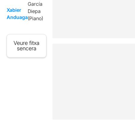
García
Xabier
Diepa
Anduaga
(Piano)
Veure fitxa
sencera