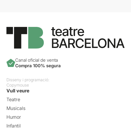
Canal oficial de venta
Compra 100% segura
Disseny i programació:
Copymouse
Vull veure
Teatre
Musicals
Humor
Infantil