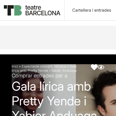
Cartellera i entrades
Descripció
Fitxa artística
Inici
»
Espectacle concert
,
Música
»
Gala
lírica amb Pretty Yende i Xabier Anduaga
Comprar entrades per a
Gala lírica amb
Pretty Yende i
Xabier Anduaga