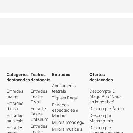
Categories
Teatres
Entrades
Ofertes
destacades
destacats
destacades
Abonaments
Entrades
Entrades
teatrals
Descompte El
teatre
Teatre
Mago Pop 'Nada
Tiquets Regal
Tívoli
es imposible'
Entrades
Entrades
dansa
Entrades
Descompte Ànima
espectacles a
Teatre
Entrades
Madrid
Descompte
Coliseum
musicals
Mamma mia
Millors monòlegs
Entrades
Entrades
Descompte
Millors musicals
Teatre
teatre
Germans de sang