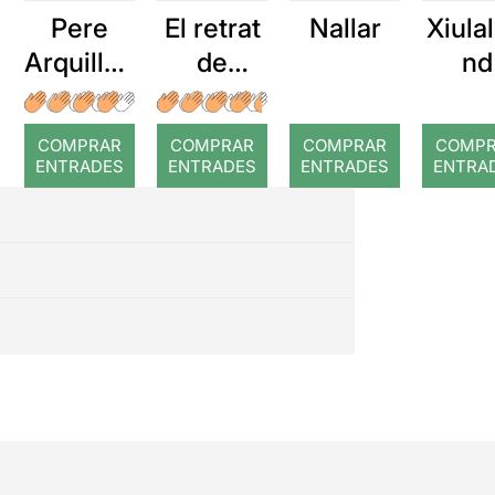
Pere
El retrat
Nallar
Xiulal
Arquillué
de
nd
: Coral
Dorian
romput
Gray
COMPRAR
COMPRAR
COMPRAR
COMP
ENTRADES
ENTRADES
ENTRADES
ENTRA