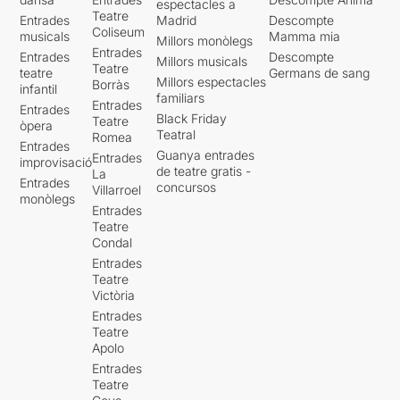
espectacles a
Teatre
Entrades
Madrid
Descompte
Coliseum
musicals
Mamma mia
Millors monòlegs
Entrades
Entrades
Descompte
Millors musicals
Teatre
teatre
Germans de sang
Millors espectacles
Borràs
infantil
familiars
Entrades
Entrades
Black Friday
Teatre
òpera
Teatral
Romea
Entrades
Guanya entrades
Entrades
improvisació
de teatre gratis -
La
Entrades
concursos
Villarroel
monòlegs
Entrades
Teatre
Condal
Entrades
Teatre
Victòria
Entrades
Teatre
Apolo
Entrades
Teatre