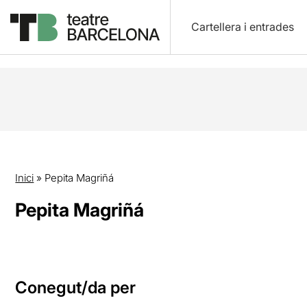
Cartellera i entrades
Inici
»
Pepita Magriñá
Pepita Magriñá
Conegut/da per