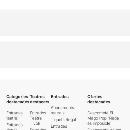
Categories
Teatres
Entrades
Ofertes
destacades
destacats
destacades
Abonaments
Entrades
Entrades
teatrals
Descompte El
teatre
Teatre
Mago Pop 'Nada
Tiquets Regal
Tívoli
es imposible'
Entrades
Entrades
dansa
Entrades
Descompte Ànima