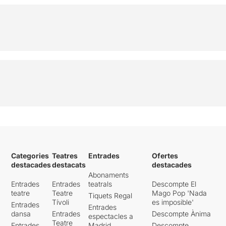
Categories
Teatres
Entrades
Ofertes
destacades
destacats
destacades
Abonaments
Entrades
Entrades
teatrals
Descompte El
teatre
Teatre
Mago Pop 'Nada
Tiquets Regal
Tívoli
es imposible'
Entrades
Entrades
dansa
Entrades
Descompte Ànima
espectacles a
Teatre
Entrades
Madrid
Descompte