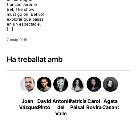
francès Jérôme
Bel, The show
must go on. Bel vol
explorar què passa
en un espectacle,
[…]
7 maig 2015
Ha treballat amb
Joan
David
Antonio
Patricia
Carol
Àgata
Gerard
Vázquez
Pintó
del
Paisal
Rovira
Casanovas
Guix
Valle