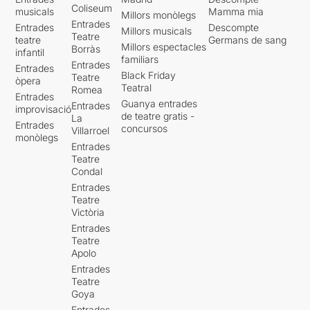
Coliseum
musicals
Mamma mia
Millors monòlegs
Entrades
Entrades
Descompte
Millors musicals
Teatre
teatre
Germans de sang
Millors espectacles
Borràs
infantil
familiars
Entrades
Entrades
Black Friday
Teatre
òpera
Teatral
Romea
Entrades
Guanya entrades
Entrades
improvisació
de teatre gratis -
La
Entrades
concursos
Villarroel
monòlegs
Entrades
Teatre
Condal
Entrades
Teatre
Victòria
Entrades
Teatre
Apolo
Entrades
Teatre
Goya
Entrades