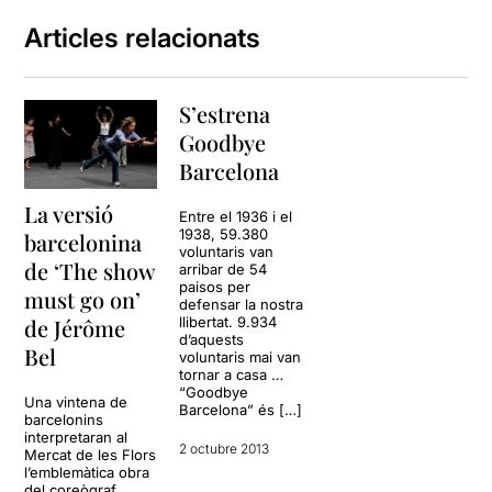
Articles relacionats
S’estrena
Goodbye
Barcelona
La versió
Entre el 1936 i el
1938, 59.380
barcelonina
voluntaris van
de ‘The show
arribar de 54
paisos per
must go on’
defensar la nostra
de Jérôme
llibertat. 9.934
d’aquests
Bel
voluntaris mai van
tornar a casa …
“Goodbye
Una vintena de
Barcelona” és […]
barcelonins
interpretaran al
2 octubre 2013
Mercat de les Flors
l’emblemàtica obra
del coreògraf