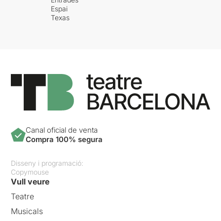
Espai
Texas
Canal oficial de venta
Compra 100% segura
Disseny i programació:
Copymouse
Vull veure
Teatre
Musicals