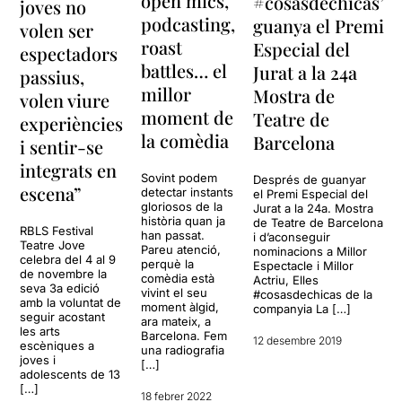
open mics,
#cosasdechicas’
joves no
podcasting,
guanya el Premi
volen ser
roast
Especial del
espectadors
battles… el
Jurat a la 24a
passius,
millor
Mostra de
volen viure
moment de
Teatre de
experiències
la comèdia
Barcelona
i sentir-se
integrats en
Sovint podem
Després de guanyar
escena”
detectar instants
el Premi Especial del
gloriosos de la
Jurat a la 24a. Mostra
història quan ja
de Teatre de Barcelona
RBLS Festival
han passat.
i d’aconseguir
Teatre Jove
Pareu atenció,
nominacions a Millor
celebra del 4 al 9
perquè la
Espectacle i Millor
de novembre la
comèdia està
Actriu, Elles
seva 3a edició
vivint el seu
#cosasdechicas de la
amb la voluntat de
moment àlgid,
companyia La […]
seguir acostant
ara mateix, a
les arts
Barcelona. Fem
12 desembre 2019
escèniques a
una radiografia
joves i
[…]
adolescents de 13
[…]
18 febrer 2022