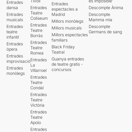
Tívoli
es imposible'
Entrades
Entrades
dansa
Entrades
Descompte Ànima
espectacles a
Teatre
Entrades
Madrid
Descompte
Coliseum
musicals
Mamma mia
Millors monòlegs
Entrades
Entrades
Descompte
Millors musicals
Teatre
teatre
Germans de sang
Millors espectacles
Borràs
infantil
familiars
Entrades
Entrades
Black Friday
Teatre
òpera
Teatral
Romea
Entrades
Guanya entrades
Entrades
improvisació
de teatre gratis -
La
Entrades
concursos
Villarroel
monòlegs
Entrades
Teatre
Condal
Entrades
Teatre
Victòria
Entrades
Teatre
Apolo
Entrades