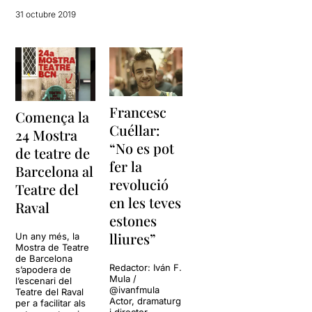
31 octubre 2019
Francesc
Comença la
Cuéllar:
24 Mostra
“No es pot
de teatre de
fer la
Barcelona al
revolució
Teatre del
en les teves
Raval
estones
lliures”
Un any més, la
Mostra de Teatre
de Barcelona
Redactor: Iván F.
s’apodera de
Mula /
l’escenari del
@ivanfmula
Teatre del Raval
Actor, dramaturg
per a facilitar als