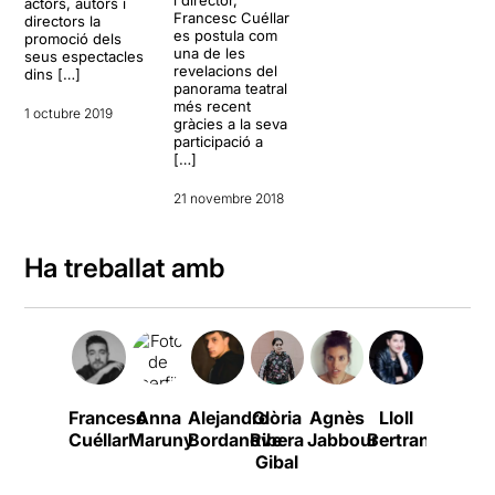
i director,
actors, autors i
Francesc Cuéllar
directors la
es postula com
promoció dels
una de les
seus espectacles
revelacions del
dins […]
panorama teatral
més recent
1 octubre 2019
gràcies a la seva
participació a
[…]
21 novembre 2018
Ha treballat amb
Francesc
Anna
Alejandro
Glòria
Agnès
Lloll
Anna
Cuéllar
Maruny
Bordanove
Ribera
Jabbour
Bertran
Pérez
Gibal
Moya