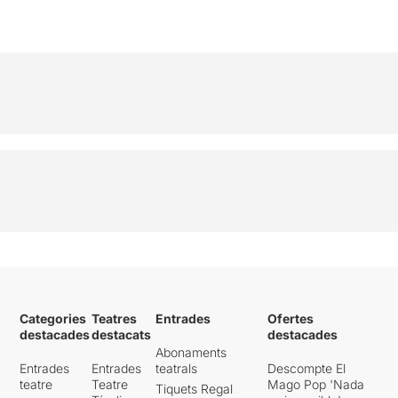
Categories
Teatres
Entrades
Ofertes
destacades
destacats
destacades
Abonaments
Entrades
Entrades
teatrals
Descompte El
teatre
Teatre
Mago Pop 'Nada
Tiquets Regal