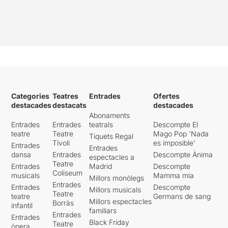
Categories
Teatres
Entrades
Ofertes
destacades
destacats
destacades
Abonaments
Entrades
Entrades
teatrals
Descompte El
teatre
Teatre
Mago Pop 'Nada
Tiquets Regal
Tívoli
es imposible'
Entrades
Entrades
dansa
Entrades
Descompte Ànima
espectacles a
Teatre
Entrades
Madrid
Descompte
Coliseum
musicals
Mamma mia
Millors monòlegs
Entrades
Entrades
Descompte
Millors musicals
Teatre
teatre
Germans de sang
Millors espectacles
Borràs
infantil
familiars
Entrades
Entrades
Black Friday
Teatre
òpera