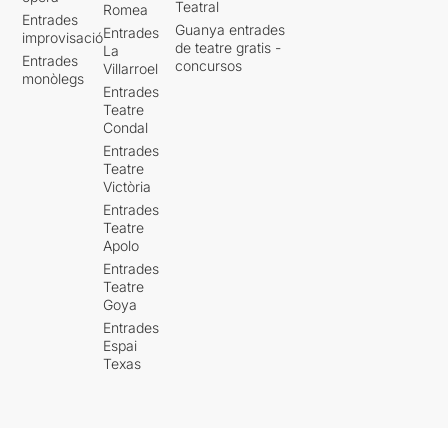
Teatral
Romea
Entrades
Guanya entrades
Entrades
improvisació
de teatre gratis -
La
Entrades
concursos
Villarroel
monòlegs
Entrades
Teatre
Condal
Entrades
Teatre
Victòria
Entrades
Teatre
Apolo
Entrades
Teatre
Goya
Entrades
Espai
Texas