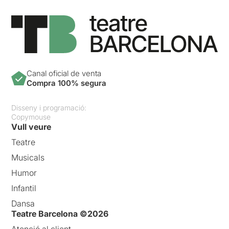
Canal oficial de venta
Compra 100% segura
Disseny i programació:
Copymouse
Vull veure
Teatre
Musicals
Humor
Infantil
Dansa
Teatre Barcelona ©2026
Atenció al client