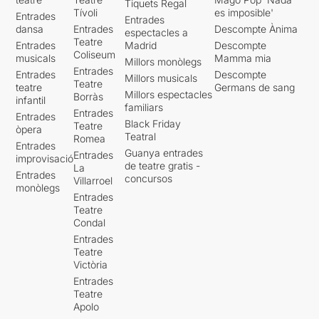
Tiquets Regal
Tívoli
es imposible'
Entrades
Entrades
dansa
Entrades
Descompte Ànima
espectacles a
Teatre
Entrades
Madrid
Descompte
Coliseum
musicals
Mamma mia
Millors monòlegs
Entrades
Entrades
Descompte
Millors musicals
Teatre
teatre
Germans de sang
Millors espectacles
Borràs
infantil
familiars
Entrades
Entrades
Black Friday
Teatre
òpera
Teatral
Romea
Entrades
Guanya entrades
Entrades
improvisació
de teatre gratis -
La
Entrades
concursos
Villarroel
monòlegs
Entrades
Teatre
Condal
Entrades
Teatre
Victòria
Entrades
Teatre
Apolo