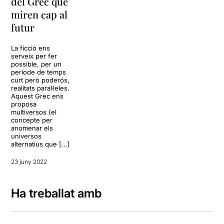
del Grec que
miren cap al
futur
La ficció ens
serveix per fer
possible, per un
període de temps
curt però poderós,
realitats paral·leles.
Aquest Grec ens
proposa
multiversos (el
concepte per
anomenar els
universos
alternatius que […]
23 juny 2022
Ha treballat amb