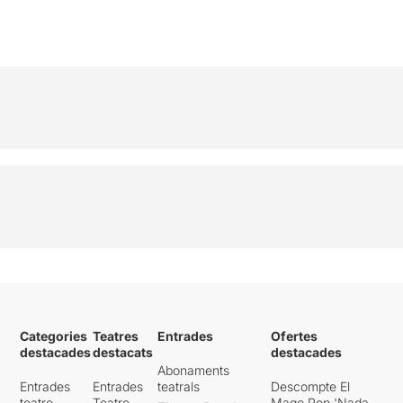
Categories
Teatres
Entrades
Ofertes
destacades
destacats
destacades
Abonaments
Entrades
Entrades
teatrals
Descompte El
teatre
Teatre
Mago Pop 'Nada