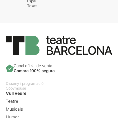
Espai
Texas
Canal oficial de venta
Compra 100% segura
Disseny i programació:
Copymouse
Vull veure
Teatre
Musicals
Humor