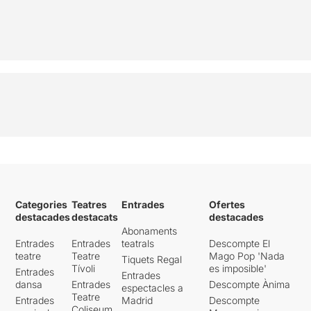
Categories
Teatres
Entrades
Ofertes
destacades
destacats
destacades
Abonaments
Entrades
Entrades
teatrals
Descompte El
teatre
Teatre
Mago Pop 'Nada
Tiquets Regal
Tívoli
es imposible'
Entrades
Entrades
dansa
Entrades
Descompte Ànima
espectacles a
Teatre
Entrades
Madrid
Descompte
Coliseum