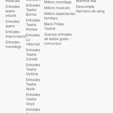
musicals
Mamma mia
Millors monòlegs
Entrades
Entrades
Descompte
Millors musicals
Teatre
teatre
Germans de sang
Millors espectacles
Borràs
infantil
familiars
Entrades
Entrades
Black Friday
Teatre
òpera
Teatral
Romea
Entrades
Guanya entrades
Entrades
improvisació
de teatre gratis -
La
Entrades
concursos
Villarroel
monòlegs
Entrades
Teatre
Condal
Entrades
Teatre
Victòria
Entrades
Teatre
Apolo
Entrades
Teatre
Goya
Entrades