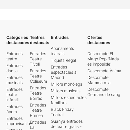
Categories
Teatres
Entrades
Ofertes
destacades
destacats
destacades
Abonaments
Entrades
Entrades
teatrals
Descompte El
teatre
Teatre
Mago Pop 'Nada
Tiquets Regal
Tívoli
es imposible'
Entrades
Entrades
dansa
Entrades
Descompte Ànima
espectacles a
Teatre
Entrades
Madrid
Descompte
Coliseum
musicals
Mamma mia
Millors monòlegs
Entrades
Entrades
Descompte
Millors musicals
Teatre
teatre
Germans de sang
Millors espectacles
Borràs
infantil
familiars
Entrades
Entrades
Black Friday
Teatre
òpera
Teatral
Romea
Entrades
Guanya entrades
Entrades
improvisació
de teatre gratis -
La