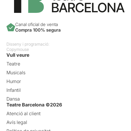
Canal oficial de venta
Compra 100% segura
Disseny i programació:
Copymouse
Vull veure
Teatre
Musicals
Humor
Infantil
Dansa
Teatre Barcelona ©2026
Atenció al client
Avís legal
Política de privacitat