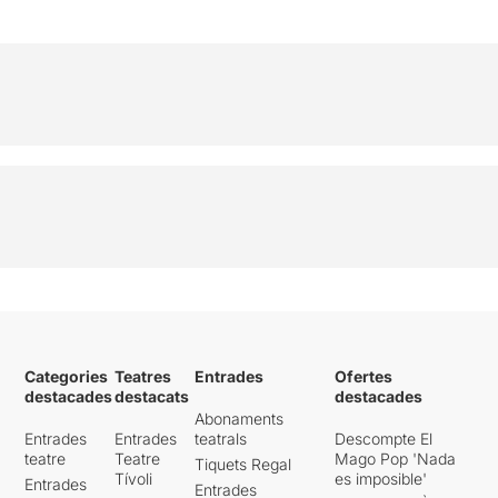
Categories
Teatres
Entrades
Ofertes
destacades
destacats
destacades
Abonaments
Entrades
Entrades
teatrals
Descompte El
teatre
Teatre
Mago Pop 'Nada
Tiquets Regal
Tívoli
es imposible'
Entrades
Entrades