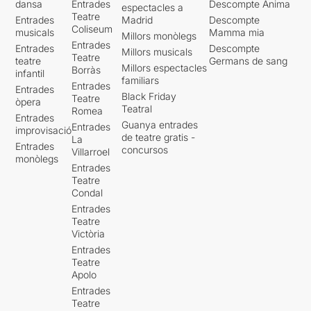
dansa
Entrades
Descompte Ànima
espectacles a
Teatre
Entrades
Madrid
Descompte
Coliseum
musicals
Mamma mia
Millors monòlegs
Entrades
Entrades
Descompte
Millors musicals
Teatre
teatre
Germans de sang
Millors espectacles
Borràs
infantil
familiars
Entrades
Entrades
Black Friday
Teatre
òpera
Teatral
Romea
Entrades
Guanya entrades
Entrades
improvisació
de teatre gratis -
La
Entrades
concursos
Villarroel
monòlegs
Entrades
Teatre
Condal
Entrades
Teatre
Victòria
Entrades
Teatre
Apolo
Entrades
Teatre