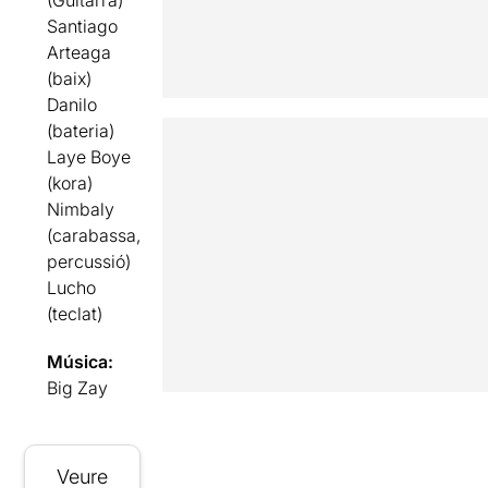
(Guitarra)
Santiago
Arteaga
(baix)
Danilo
(bateria)
Laye Boye
(kora)
Nimbaly
(carabassa,
percussió)
Lucho
(teclat)
Música:
Big Zay
Veure