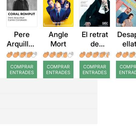
Pere
Angle
El retrat
Desa
Arquillué
Mort
de
ella
: Coral
Dorian
romput
Gray
COMPRAR
COMPRAR
COMPRAR
COMP
ENTRADES
ENTRADES
ENTRADES
ENTRA