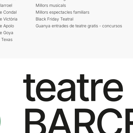
larroel
Millors musicals
re Condal
Millors espectacles familiars
e Victòria
Black Friday Teatral
e Apolo
Guanya entrades de teatre gratis - concursos
re Goya
i Texas