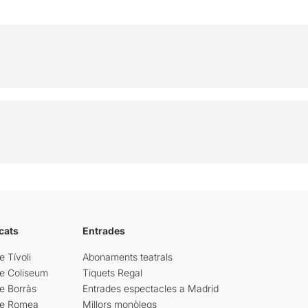
cats
Entrades
e Tívoli
Abonaments teatrals
re Coliseum
Tiquets Regal
e Borràs
Entrades espectacles a Madrid
re Romea
Millors monòlegs