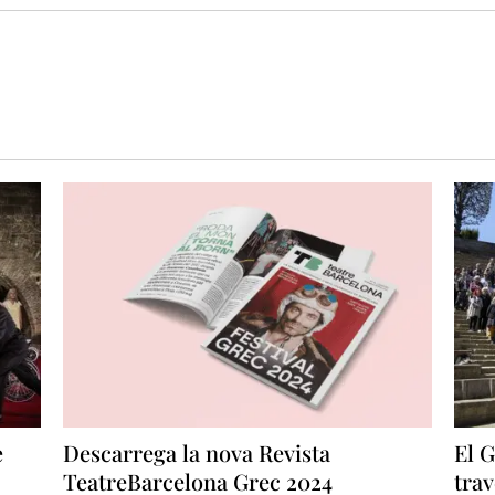
e
Descarrega la nova Revista
El G
TeatreBarcelona Grec 2024
trav