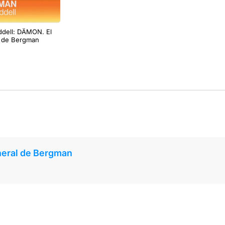
ddell: DÄMON. El
l de Bergman
neral de Bergman