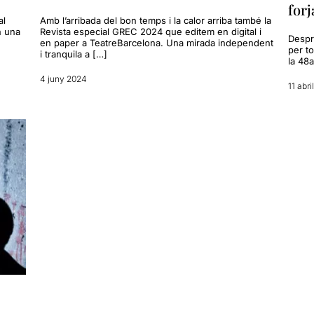
forj
al
Amb l’arribada del bon temps i la calor arriba també la
n una
Revista especial GREC 2024 que editem en digital i
Despré
en paper a TeatreBarcelona. Una mirada independent
per to
i tranquila a […]
la 48a
4 juny 2024
11 abri