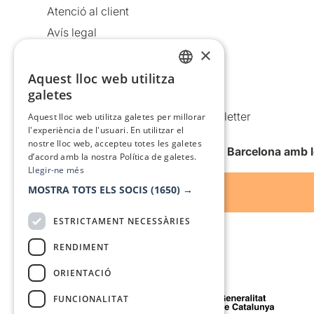
Atenció al client
Avís legal
×
Política de privacitat
Política de cookies
Aquest lloc web utilitza
CATALAN
galetes
Condicions d’ús
SPANISH
Comunicacions comercials i Newsletter
Aquest lloc web utilitza galetes per millorar
l'experiència de l'usuari. En utilitzar el
Anuncia’t
nostre lloc web, accepteu totes les galetes
Vull rebre la newsletter de Teatre Barcelona amb 
d’acord amb la nostra Política de galetes.
Llegir-ne més
MOSTRA TOTS ELS SOCIS
(1650) →
ESTRICTAMENT NECESSÀRIES
RENDIMENT
ORIENTACIÓ
Amb el suport de
FUNCIONALITAT