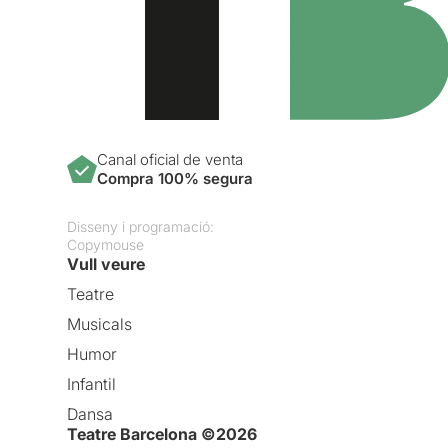
Canal oficial de venta
Compra 100% segura
Disseny i programació:
Copymouse
Vull veure
Teatre
Musicals
Humor
Infantil
Dansa
Teatre Barcelona ©2026