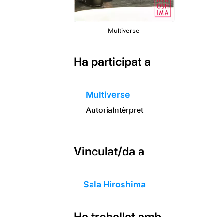
Multiverse
Ha participat a
Multiverse
Autoria
Intèrpret
Vinculat/da a
Sala Hiroshima
Ha treballat amb