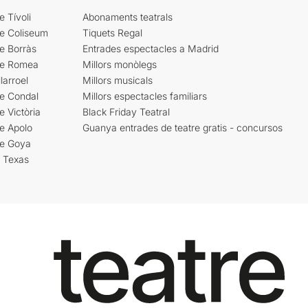
e Tívoli
Abonaments teatrals
re Coliseum
Tiquets Regal
e Borràs
Entrades espectacles a Madrid
re Romea
Millors monòlegs
larroel
Millors musicals
re Condal
Millors espectacles familiars
e Victòria
Black Friday Teatral
e Apolo
Guanya entrades de teatre gratis - concursos
re Goya
i Texas