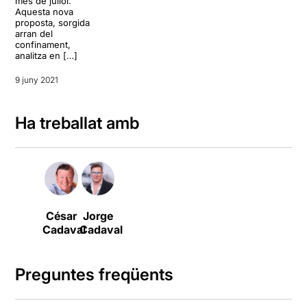
mes de juliol.
Aquesta nova
proposta, sorgida
arran del
confinament,
analitza en […]
9 juny 2021
Ha treballat amb
César
Jorge
Cadaval
Cadaval
Preguntes freqüents