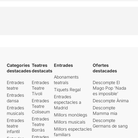
Categories
Teatres
Entrades
Ofertes
destacades
destacats
destacades
Abonaments
Entrades
Entrades
teatrals
Descompte El
teatre
Teatre
Mago Pop 'Nada
Tiquets Regal
Tívoli
es imposible'
Entrades
Entrades
dansa
Entrades
Descompte Ànima
espectacles a
Teatre
Entrades
Madrid
Descompte
Coliseum
musicals
Mamma mia
Millors monòlegs
Entrades
Entrades
Descompte
Millors musicals
Teatre
teatre
Germans de sang
Millors espectacles
Borràs
infantil
familiars
Entrades