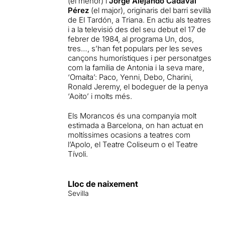
(el menor) i
Jorge Alejando Cadaval
Pérez
(el major), originaris del barri sevillà
de El Tardón, a Triana. En actiu als teatres
i a la televisió des del seu debut el 17 de
febrer de 1984, al programa Un, dos,
tres…, s’han fet populars per les seves
cançons humorístiques i per personatges
com la familia de Antonia i la seva mare,
‘Omaíta’: Paco, Yenni, Debo, Charini,
Ronald Jeremy, el bodeguer de la penya
‘Aoito’ i molts més.
Els Morancos és una companyia molt
estimada a Barcelona, on han actuat en
moltíssimes ocasions a teatres com
l’Apolo, el Teatre Coliseum o el Teatre
Tívoli.
Lloc de naixement
Sevilla