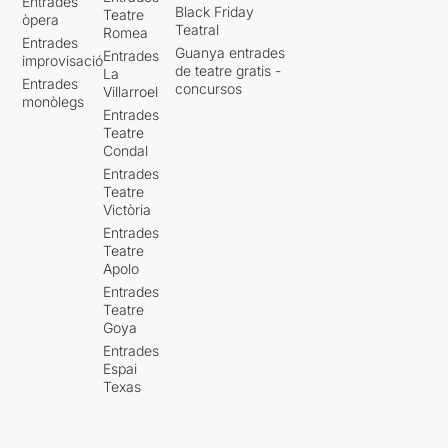
Entrades
Black Friday
Teatre
òpera
Teatral
Romea
Entrades
Guanya entrades
Entrades
improvisació
de teatre gratis -
La
Entrades
concursos
Villarroel
monòlegs
Entrades
Teatre
Condal
Entrades
Teatre
Victòria
Entrades
Teatre
Apolo
Entrades
Teatre
Goya
Entrades
Espai
Texas