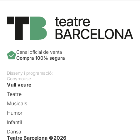
Canal oficial de venta
Compra 100% segura
Disseny i programació:
Copymouse
Vull veure
Teatre
Musicals
Humor
Infantil
Dansa
Teatre Barcelona ©2026