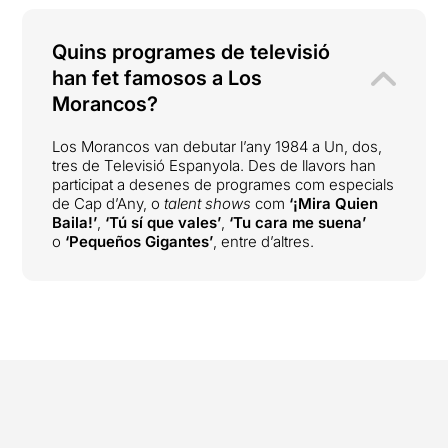
Quins programes de televisió
han fet famosos a Los
Morancos?
Los Morancos van debutar l’any 1984 a Un, dos,
tres de Televisió Espanyola. Des de llavors han
participat a desenes de programes com especials
de Cap d’Any, o
talent shows
com
‘¡Mira Quien
Baila!’
,
‘Tú sí que vales’
,
‘Tu cara me suena’
o
‘Pequeños Gigantes’
, entre d’altres.