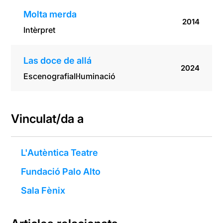
Molta merda
2014
Intèrpret
Las doce de allá
2024
Escenografia
Il·luminació
Vinculat/da a
L'Autèntica Teatre
Fundació Palo Alto
Sala Fènix