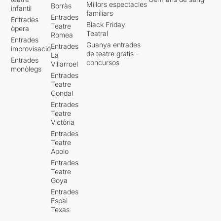
Millors espectacles
Borràs
infantil
familiars
Entrades
Entrades
Black Friday
Teatre
òpera
Teatral
Romea
Entrades
Guanya entrades
Entrades
improvisació
de teatre gratis -
La
Entrades
concursos
Villarroel
monòlegs
Entrades
Teatre
Condal
Entrades
Teatre
Victòria
Entrades
Teatre
Apolo
Entrades
Teatre
Goya
Entrades
Espai
Texas