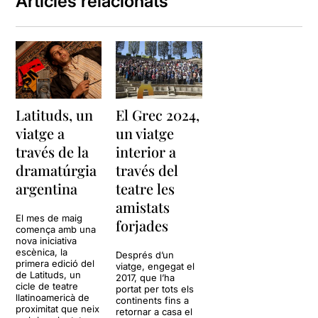
Articles relacionats
Latituds, un
El Grec 2024,
viatge a
un viatge
través de la
interior a
dramatúrgia
través del
argentina
teatre les
amistats
El mes de maig
forjades
comença amb una
nova iniciativa
escènica, la
Després d’un
primera edició del
viatge, engegat el
de Latituds, un
2017, que l’ha
cicle de teatre
portat per tots els
llatinoamericà de
continents fins a
proximitat que neix
retornar a casa el