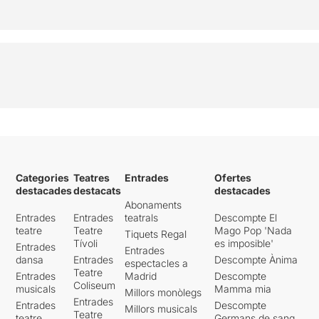
Categories
Teatres
Entrades
Ofertes
destacades
destacats
destacades
Abonaments
Entrades
Entrades
teatrals
Descompte El
teatre
Teatre
Mago Pop 'Nada
Tiquets Regal
Tívoli
es imposible'
Entrades
Entrades
dansa
Entrades
Descompte Ànima
espectacles a
Teatre
Entrades
Madrid
Descompte
Coliseum
musicals
Mamma mia
Millors monòlegs
Entrades
Entrades
Descompte
Millors musicals
Teatre
teatre
Germans de sang