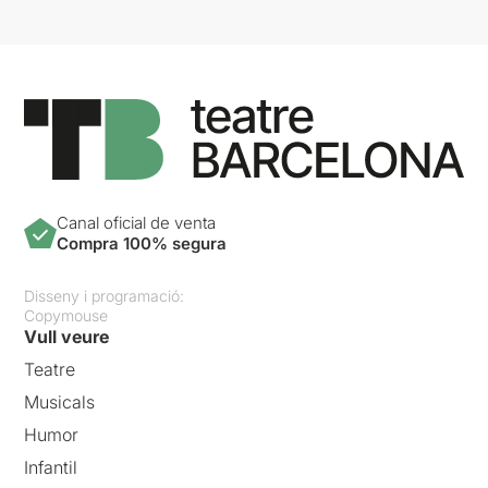
Canal oficial de venta
Compra 100% segura
Disseny i programació:
Copymouse
Vull veure
Teatre
Musicals
Humor
Infantil