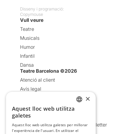
Disseny i programació:
Copymouse
Vull veure
Teatre
Musicals
Humor
Infantil
Dansa
Teatre Barcelona ©2026
Atenció al client
Avís legal
×
Política de privacitat
Política de cookies
Aquest lloc web utilitza
CATALAN
galetes
Condicions d’ús
SPANISH
Comunicacions comercials i Newsletter
Aquest lloc web utilitza galetes per millorar
l'experiència de l'usuari. En utilitzar el
Anuncia’t