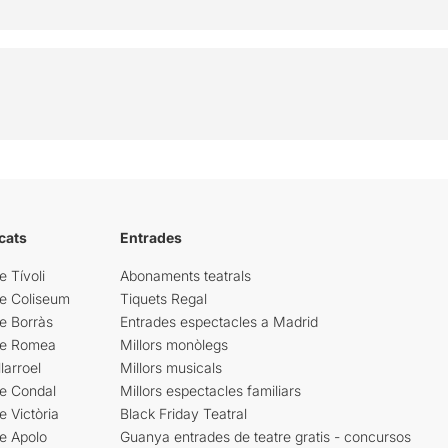
cats
Entrades
e Tívoli
Abonaments teatrals
re Coliseum
Tiquets Regal
e Borràs
Entrades espectacles a Madrid
re Romea
Millors monòlegs
larroel
Millors musicals
re Condal
Millors espectacles familiars
e Victòria
Black Friday Teatral
e Apolo
Guanya entrades de teatre gratis - concursos