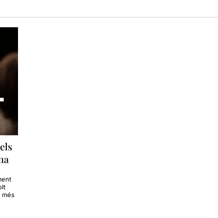
els
na
ment
lt
s més