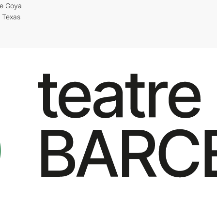
re Goya
i Texas