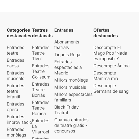
Categories
Teatres
Entrades
Ofertes
destacades
destacats
destacades
Abonaments
Entrades
Entrades
teatrals
Descompte El
teatre
Teatre
Mago Pop 'Nada
Tiquets Regal
Tívoli
es imposible'
Entrades
Entrades
dansa
Entrades
Descompte Ànima
espectacles a
Teatre
Entrades
Madrid
Descompte
Coliseum
musicals
Mamma mia
Millors monòlegs
Entrades
Entrades
Descompte
Millors musicals
Teatre
teatre
Germans de sang
Millors espectacles
Borràs
infantil
familiars
Entrades
Entrades
Black Friday
Teatre
òpera
Teatral
Romea
Entrades
Guanya entrades
Entrades
improvisació
de teatre gratis -
La
Entrades
concursos
Villarroel
monòlegs
Entrades