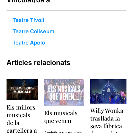
Teatre Tívoli
Teatre Coliseum
Teatre Apolo
Articles relacionats
Els millors
Willy Wonka
Els musicals
musicals
trasllada la
que venen
de la
seva fàbrica
cartellera a
Assistir a un musical