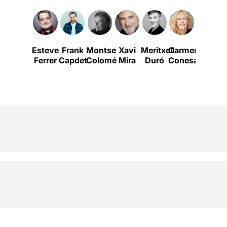
Esteve
Frank
Montse
Xavi
Meritxell
Carmen
David
C
Ferrer
Capdet
Colomé
Mira
Duró
Conesa
Bustam
L