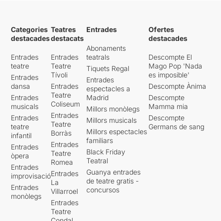
Categories
Teatres
Entrades
Ofertes
destacades
destacats
destacades
Abonaments
Entrades
Entrades
teatrals
Descompte El
teatre
Teatre
Mago Pop 'Nada
Tiquets Regal
Tívoli
es imposible'
Entrades
Entrades
dansa
Entrades
Descompte Ànima
espectacles a
Teatre
Entrades
Madrid
Descompte
Coliseum
musicals
Mamma mia
Millors monòlegs
Entrades
Entrades
Descompte
Millors musicals
Teatre
teatre
Germans de sang
Millors espectacles
Borràs
infantil
familiars
Entrades
Entrades
Black Friday
Teatre
òpera
Teatral
Romea
Entrades
Guanya entrades
Entrades
improvisació
de teatre gratis -
La
Entrades
concursos
Villarroel
monòlegs
Entrades
Teatre
Condal