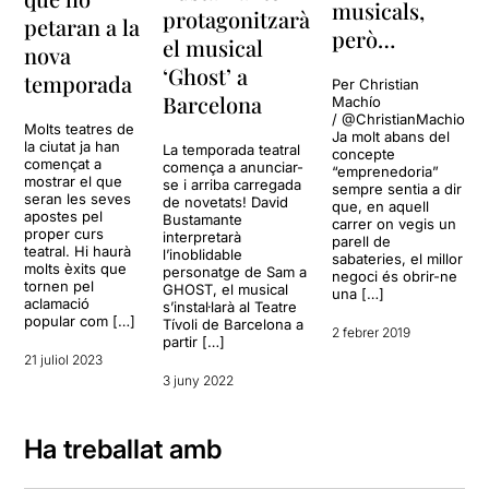
musicals,
protagonitzarà
petaran a la
però…
el musical
nova
‘Ghost’ a
temporada
Per Christian
Barcelona
Machío
/ @ChristianMachio
Molts teatres de
Ja molt abans del
la ciutat ja han
La temporada teatral
concepte
començat a
comença a anunciar-
“emprenedoria”
mostrar el que
se i arriba carregada
sempre sentia a dir
seran les seves
de novetats! David
que, en aquell
apostes pel
Bustamante
carrer on vegis un
proper curs
interpretarà
parell de
teatral. Hi haurà
l’inoblidable
sabateries, el millor
molts èxits que
personatge de Sam a
negoci és obrir-ne
tornen pel
GHOST, el musical
una […]
aclamació
s’instal·larà al Teatre
popular com […]
Tívoli de Barcelona a
2 febrer 2019
partir […]
21 juliol 2023
3 juny 2022
Ha treballat amb