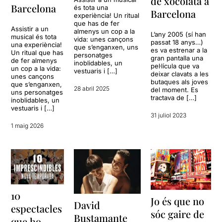
de xocolata a
Barcelona
és tota una
Barcelona
experiència! Un ritual
que has de fer
Assistir a un
almenys un cop a la
L’any 2005 (sí han
musical és tota
vida: unes cançons
passat 18 anys…)
una experiència!
que s’enganxen, uns
es va estrenar a la
Un ritual que has
personatges
gran pantalla una
de fer almenys
inoblidables, un
pel·lícula que va
un cop a la vida:
vestuaris i […]
deixar clavats a les
unes cançons
butaques als joves
que s’enganxen,
28 abril 2025
del moment. Es
uns personatges
tractava de […]
inoblidables, un
vestuaris i […]
31 juliol 2023
1 maig 2026
10
Jo és que no
David
espectacles
sóc gaire de
Bustamante
que ho