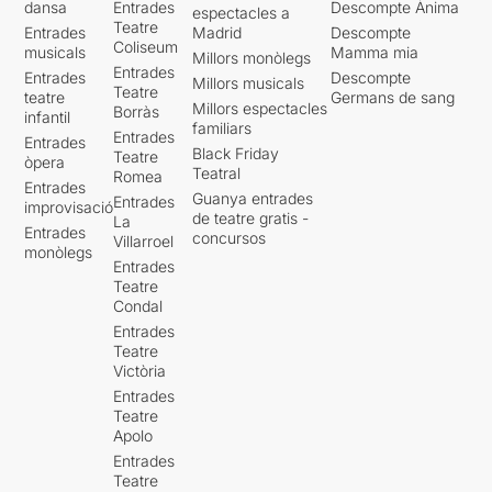
dansa
Entrades
Descompte Ànima
espectacles a
Teatre
Entrades
Madrid
Descompte
Coliseum
musicals
Mamma mia
Millors monòlegs
Entrades
Entrades
Descompte
Millors musicals
Teatre
teatre
Germans de sang
Millors espectacles
Borràs
infantil
familiars
Entrades
Entrades
Black Friday
Teatre
òpera
Teatral
Romea
Entrades
Guanya entrades
Entrades
improvisació
de teatre gratis -
La
Entrades
concursos
Villarroel
monòlegs
Entrades
Teatre
Condal
Entrades
Teatre
Victòria
Entrades
Teatre
Apolo
Entrades
Teatre