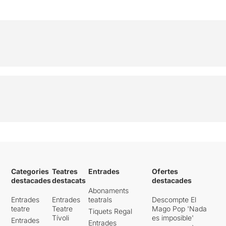
Categories
Teatres
Entrades
Ofertes
destacades
destacats
destacades
Abonaments
Entrades
Entrades
teatrals
Descompte El
teatre
Teatre
Mago Pop 'Nada
Tiquets Regal
Tívoli
es imposible'
Entrades
Entrades