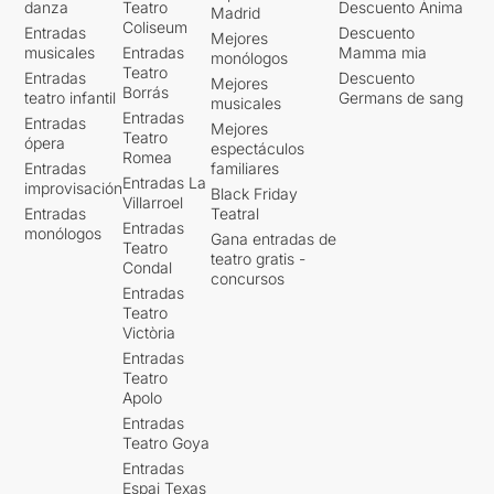
danza
Teatro
Descuento Ànima
Madrid
Coliseum
Entradas
Descuento
Mejores
musicales
Entradas
Mamma mia
monólogos
Teatro
Entradas
Descuento
Mejores
Borrás
teatro infantil
Germans de sang
musicales
Entradas
Entradas
Mejores
Teatro
ópera
espectáculos
Romea
Entradas
familiares
Entradas La
improvisación
Black Friday
Villarroel
Entradas
Teatral
Entradas
monólogos
Gana entradas de
Teatro
teatro gratis -
Condal
concursos
Entradas
Teatro
Victòria
Entradas
Teatro
Apolo
Entradas
Teatro Goya
Entradas
Espai Texas