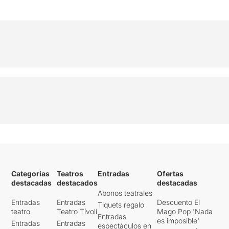
Categorías
Teatros
Entradas
Ofertas
destacadas
destacados
destacadas
Abonos teatrales
Entradas
Entradas
Descuento El
Tiquets regalo
teatro
Teatro Tívoli
Mago Pop 'Nada
Entradas
es imposible'
Entradas
Entradas
espectáculos en