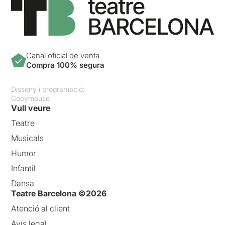
Canal oficial de venta
Compra 100% segura
Disseny i programació:
Copymouse
Vull veure
Teatre
Musicals
Humor
Infantil
Dansa
Teatre Barcelona ©2026
Atenció al client
Avís legal