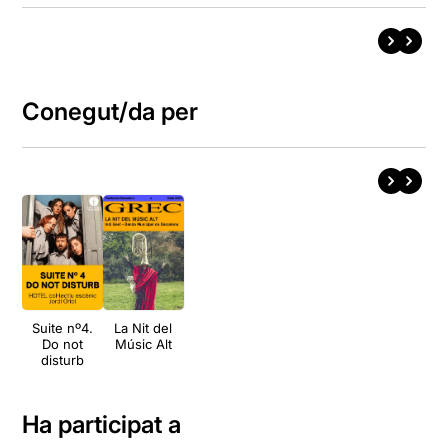
Conegut/da per
Suite nº4.
La Nit del
Do not
Músic Alt
disturb
Ha participat a