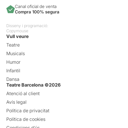
Canal oficial de venta
Compra 100% segura
Disseny i programació:
Copymouse
Vull veure
Teatre
Musicals
Humor
Infantil
Dansa
Teatre Barcelona ©2026
Atenció al client
Avís legal
Política de privacitat
Política de cookies
Condicions d’ús