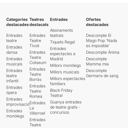
Categories
Teatres
Entrades
Ofertes
destacades
destacats
destacades
Abonaments
Entrades
Entrades
teatrals
Descompte El
teatre
Teatre
Mago Pop 'Nada
Tiquets Regal
Tívoli
es imposible'
Entrades
Entrades
dansa
Entrades
Descompte Ànima
espectacles a
Teatre
Entrades
Madrid
Descompte
Coliseum
musicals
Mamma mia
Millors monòlegs
Entrades
Entrades
Descompte
Millors musicals
Teatre
teatre
Germans de sang
Millors espectacles
Borràs
infantil
familiars
Entrades
Entrades
Black Friday
Teatre
òpera
Teatral
Romea
Entrades
Guanya entrades
Entrades
improvisació
de teatre gratis -
La
Entrades
concursos
Villarroel
monòlegs
Entrades
Teatre