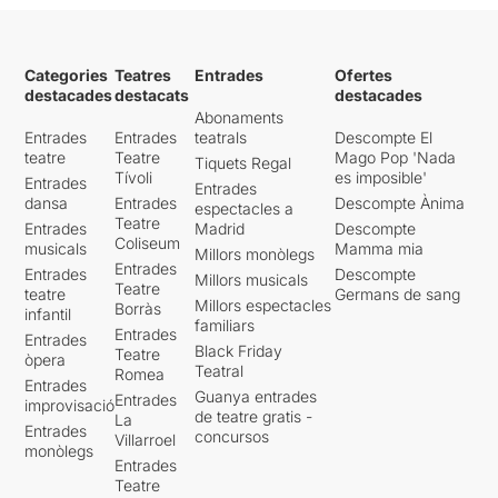
Categories
Teatres
Entrades
Ofertes
destacades
destacats
destacades
Abonaments
Entrades
Entrades
teatrals
Descompte El
teatre
Teatre
Mago Pop 'Nada
Tiquets Regal
Tívoli
es imposible'
Entrades
Entrades
dansa
Entrades
Descompte Ànima
espectacles a
Teatre
Entrades
Madrid
Descompte
Coliseum
musicals
Mamma mia
Millors monòlegs
Entrades
Entrades
Descompte
Millors musicals
Teatre
teatre
Germans de sang
Millors espectacles
Borràs
infantil
familiars
Entrades
Entrades
Black Friday
Teatre
òpera
Teatral
Romea
Entrades
Guanya entrades
Entrades
improvisació
de teatre gratis -
La
Entrades
concursos
Villarroel
monòlegs
Entrades
Teatre