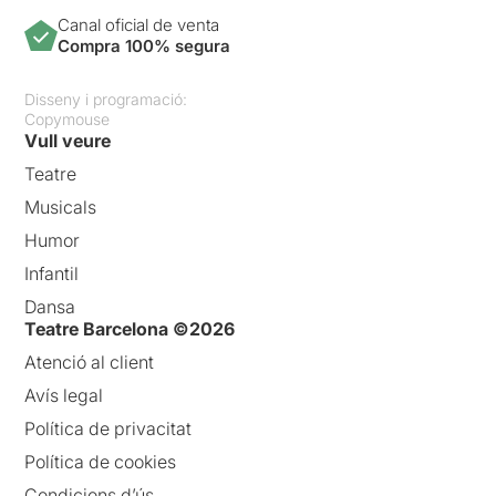
Canal oficial de venta
Compra 100% segura
Disseny i programació:
Copymouse
Vull veure
Teatre
Musicals
Humor
Infantil
Dansa
Teatre Barcelona ©2026
Atenció al client
Avís legal
Política de privacitat
Política de cookies
Condicions d’ús